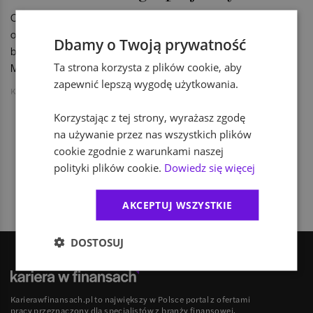
O planach rekrutacyjnych na 2018 rok w Thomson Reuters
oraz o tym, jak pokolenie Instagrama i Snapchata może
Dbamy o Twoją prywatność
budować swój wizerunek w "realu" rozmawiamy z Karoliną
Ta strona korzysta z plików cookie, aby
Majowicz-Prager, Talent Acquisition Managerem.
zapewnić lepszą wygodę użytkowania.
Karolina Zdunowska
Korzystając z tej strony, wyrażasz zgodę
na używanie przez nas wszystkich plików
cookie zgodnie z warunkami naszej
1
polityki plików cookie.
Dowiedz się więcej
AKCEPTUJ WSZYSTKIE
DOSTOSUJ
Karierawfinansach.pl to największy w Polsce portal z ofertami
pracy przeznaczony dla specjalistów z branży finansowej,