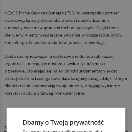
NEXOS Prime Services Synergy (PSS) to wiarygodny partner
biznesowy, łączący ekspercką wiedzę i doświadczenie z
innowacyjnymi rozwiązaniami technologicznymi. Dzięki temu
oferujemy Klientom skuteczne wsparcie w obszarach audytów,
konsultingu, finansów, podatków, prawa i technologii.
Dostarczamy rozwiązania dostosowane do potrzeb każdej
organizacji, pomagając dostrzec i wykorzystać szanse
biznesowe. Opierając się na solidnych fundamentach jakości,
profesjonalizmu i zaangażowania, oferujemy usługi, dzięki którym
Klienci realnie usprawniają swoje procesy, osiągają wymierne
korzyści i budują przewagi konkurencyjne.
Dbamy o Twoją prywatność
NASZA LOKALIZACJA
Ta strona korzysta z plików cookie, aby