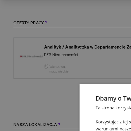
OFERTY PRACY
Analityk / Analityczka w Departamencie Z
PFR Nieruchomości
Warszawa,
mazowieckie
Dbamy o Tw
Ta strona korzys
Korzystając z tej
NASZA LOKALIZACJA
warunkami naszej