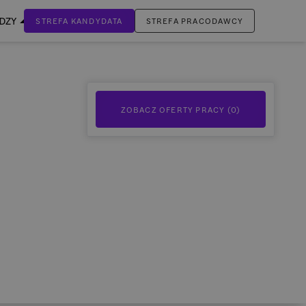
EDZY
STREFA KANDYDATA
STREFA PRACODAWCY
ZALOGUJ SIĘ
Nie masz jeszcze konta?
ZOBACZ OFERTY PRACY (
0
)
ZAREJESTRUJ SIĘ