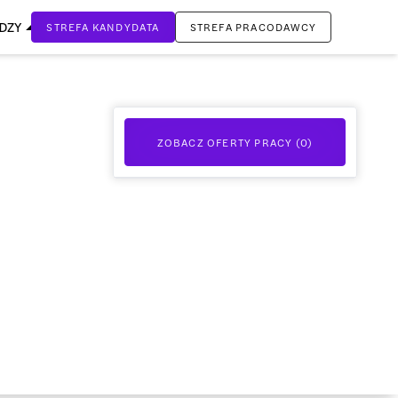
EDZY
STREFA KANDYDATA
STREFA PRACODAWCY
ZALOGUJ SIĘ
Nie masz jeszcze konta?
ZOBACZ OFERTY PRACY (
0
)
ZAREJESTRUJ SIĘ