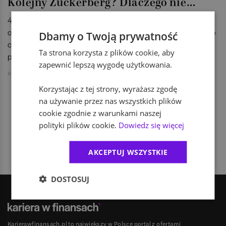
Kolejny Zuckerberg? Dlaczego nie…
45 lat komunizmu wyrządziło Polsce więcej szkód niż
okupacja hitlerowska – mawiał Jan Krzysztof Bielecki. Od tego
Dbamy o Twoją prywatność
czasu upłynęła już ponad dekada, a w Polsce wyrosło nowe
Ta strona korzysta z plików cookie, aby
pokolenie. Jakie?
zapewnić lepszą wygodę użytkowania.
Klaudia Mękal/AIESEC
Korzystając z tej strony, wyrażasz zgodę
na używanie przez nas wszystkich plików
cookie zgodnie z warunkami naszej
1
polityki plików cookie.
Dowiedz się więcej
AKCEPTUJ WSZYSTKIE
DOSTOSUJ
Karierawfinansach.pl to największy w Polsce portal z ofertami