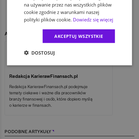
na używanie przez nas wszystkich plików
cookie zgodnie z warunkami naszej
polityki plików cookie.
Dowiedz się więcej
UDOSTĘPNIJ
Autor
AKCEPTUJ WSZYSTKIE
DOSTOSUJ
Redakcja KarierawFinansach.pl
Redakcja KarierawFinansach.pl podejmuje
tematy ciekawe i ważne dla pracowników
branży finansowej i osób, które dopiero myślą
o karierze w finansach.
PODOBNE ARTYKUŁY