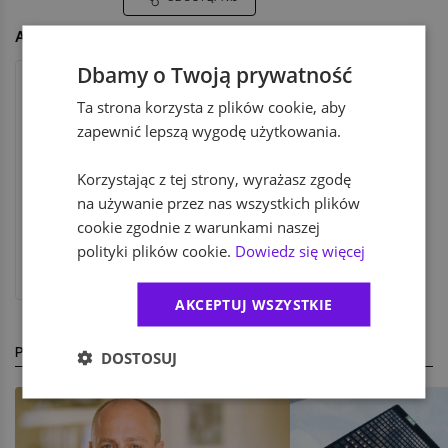
Autor
Dbamy o Twoją prywatność
Ta strona korzysta z plików cookie, aby
zapewnić lepszą wygodę użytkowania.
Redakcja KarierawFinansach.pl
Korzystając z tej strony, wyrażasz zgodę
na używanie przez nas wszystkich plików
Redakcja KarierawFinansach.pl podejmuje
cookie zgodnie z warunkami naszej
tematy ciekawe i ważne dla pracowników
branży finansowej i osób, które dopiero myślą
polityki plików cookie.
Dowiedz się więcej
o karierze w finansach.
AKCEPTUJ WSZYSTKIE
PODOBNE ARTYKUŁY
DOSTOSUJ