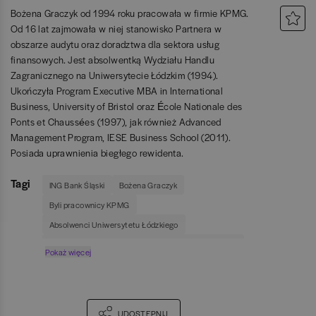
Bożena Graczyk od 1994 roku pracowała w firmie KPMG.
Od 16 lat zajmowała w niej stanowisko Partnera w
obszarze audytu oraz doradztwa dla sektora usług
finansowych. Jest absolwentką Wydziału Handlu
Zagranicznego na Uniwersytecie Łódzkim (1994).
Ukończyła Program Executive MBA in International
Business, University of Bristol oraz École Nationale des
Ponts et Chaussées (1997), jak również Advanced
Management Program, IESE Business School (2011).
Posiada uprawnienia biegłego rewidenta.
Tagi
ING Bank Śląski
Bożena Graczyk
Byli pracownicy KPMG
Absolwenci Uniwersytetu Łódzkiego
Absolwenci Executive MBA in International Business
Pokaż więcej
UDOSTĘPNIJ