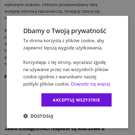
wybranymi osobami, z którymi przeprowadzamy taką
wstępną rozmowę zapoznawczą, trwającą zazwyczaj
około 30 do 40 minut.
Dbamy o Twoją prywatność
Kolejnym etapem jest już właściwe spotkanie z hiring
managerem, czyli przyszłym przełożonym. Warto też
Ta strona korzysta z plików cookie, aby
dodać, że w niektórych przypadkach, szczególnie gdy
zapewnić lepszą wygodę użytkowania.
rekrutujemy na role o zasięgu międzynarodowym, w
procesie pojawia się jeszcze jedna, dodatkowa rozmowa z
Korzystając z tej strony, wyrażasz zgodę
managerami z zagranicy.
na używanie przez nas wszystkich plików
Polecane oferty pracodawcy: Zurich Insurance
cookie zgodnie z warunkami naszej
polityki plików cookie.
Dowiedz się więcej
Accountant with German
(fixed-term)
AKCEPTUJ WSZYSTKIE
Kraków, małopolskie
DOSTOSUJ
Jakie umiejętności miękkie są kluczowe u