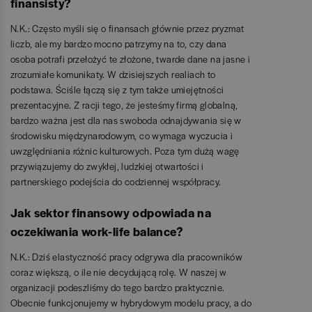
finansisty?
N.K.: Często myśli się o finansach głównie przez pryzmat
liczb, ale my bardzo mocno patrzymy na to, czy dana
osoba potrafi przełożyć te złożone, twarde dane na jasne i
zrozumiałe komunikaty. W dzisiejszych realiach to
podstawa. Ściśle łączą się z tym także umiejętności
prezentacyjne. Z racji tego, że jesteśmy firmą globalną,
bardzo ważna jest dla nas swoboda odnajdywania się w
środowisku międzynarodowym, co wymaga wyczucia i
uwzględniania różnic kulturowych. Poza tym dużą wagę
przywiązujemy do zwykłej, ludzkiej otwartości i
partnerskiego podejścia do codziennej współpracy.
Jak sektor finansowy odpowiada na
oczekiwania work
‑
life balance?
N.K.: Dziś elastyczność pracy odgrywa dla pracowników
coraz większą, o ile nie decydującą rolę. W naszej w
organizacji podeszliśmy do tego bardzo praktycznie.
Obecnie funkcjonujemy w hybrydowym modelu pracy, a do