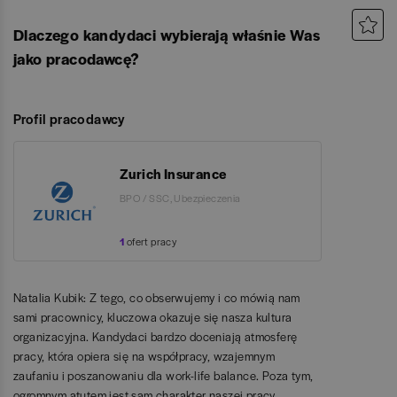
Dlaczego kandydaci wybierają właśnie Was
jako pracodawcę?
Profil pracodawcy
Zurich Insurance
BPO / SSC, Ubezpieczenia
1
ofert pracy
Natalia Kubik: Z tego, co obserwujemy i co mówią nam
sami pracownicy, kluczowa okazuje się nasza kultura
organizacyjna. Kandydaci bardzo doceniają atmosferę
pracy, która opiera się na współpracy, wzajemnym
zaufaniu i poszanowaniu dla work-life balance. Poza tym,
ogromnym atutem jest sam charakter naszej pracy.