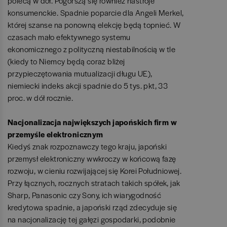
polecą w dół. Pogorszą się również nastroje
konsumenckie. Spadnie poparcie dla Angeli Merkel,
której szanse na ponowną elekcję będą topnieć. W
czasach mało efektywnego systemu
ekonomicznego z polityczną niestabilnością w tle
(kiedy to Niemcy będą coraz bliżej
przypieczętowania mutualizacji długu UE),
niemiecki indeks akcji spadnie do 5 tys. pkt, 33
proc. w dół rocznie.
Nacjonalizacja największych japońskich firm w
przemyśle elektronicznym
Kiedyś znak rozpoznawczy tego kraju, japoński
przemysł elektroniczny wwkroczy w końcową fazę
rozwoju, w cieniu rozwijającej się Korei Południowej.
Przy łącznych, rocznych stratach takich spółek, jak
Sharp, Panasonic czy Sony, ich wiarygodność
kredytowa spadnie, a japoński rząd zdecyduje się
na nacjonalizację tej gałęzi gospodarki, podobnie