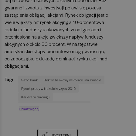
papierów wartościowych o stałym dochodzie. Bez
gwarancji zwrotu z inwestycji pojawi się pokusa
zastąpienia obligacji akcjami. Rynek obligacji jest o
wiele większy niż rynek akcyjny, a 10-procentowa
redukcja funduszy ulokowanych w obligacjach i
przeniesiona na akcje zwiększy napływ funduszy
akcyjnych o około 30 procent. W następstwie
amerykańskie stopy procentowe mogą wzrosnąć,
co zapoczątkuje dekadę dominacji rynku akcji nad
obligacjami.
Tagi
Saxo Bank
Sektor bankowy w Polsce i na świecie
Rynek pracy w trakcie kryzysu 2012
Kariera w tradingu
Praca na stanowisku głównego ekonomisty
Pokaż więcej
UDOSTĘPNIJ