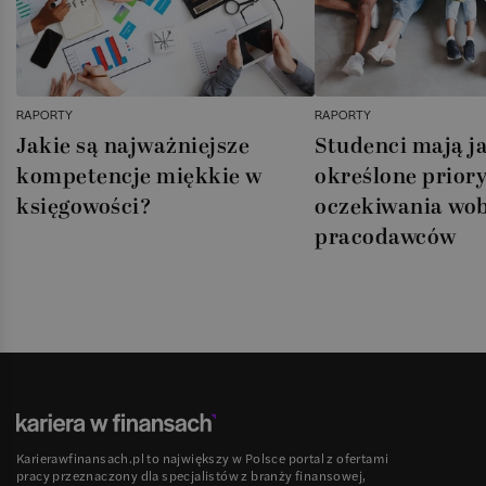
RAPORTY
RAPORTY
Jakie są najważniejsze
Studenci mają j
kompetencje miękkie w
określone priory
księgowości?
oczekiwania wo
pracodawców
Karierawfinansach.pl to największy w Polsce portal z ofertami
pracy przeznaczony dla specjalistów z branży finansowej,