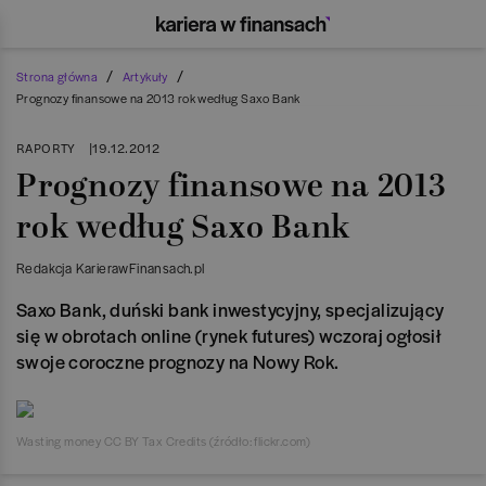
/
/
Strona główna
Artykuły
Prognozy finansowe na 2013 rok według Saxo Bank
RAPORTY
|
19.12.2012
Prognozy finansowe na 2013
rok według Saxo Bank
Redakcja KarierawFinansach.pl
Saxo Bank, duński bank inwestycyjny, specjalizujący
się w obrotach online (rynek futures) wczoraj ogłosił
swoje coroczne prognozy na Nowy Rok.
Wasting money CC BY Tax Credits (źródło: flickr.com)