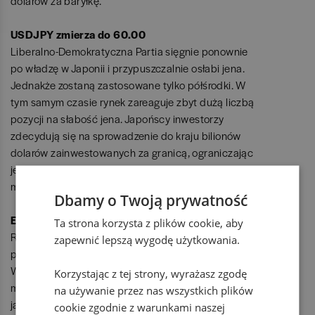
dolarów za baryłkę.
USDJPY zmierza do 60.00
Liberalno-Demokratyczna Partia sięgnie ponownie
po władzę w Japonii i przypuszczalnie osłabi jena.
Jednakże zostaną zastosowane tylko półśrodki. W
tym samym czasie rynek zareaguje zbyt dużą liczbą
pozycji na słabość jena. Japońscy inwestorzy
zdecydują się na sprowadzenie do kraju bilionów
dolarów zainwestowanych za granicą, ograniczając
jednocześnie swój apetyt na ryzyko. Jen zyskuje
miano najsilniejszej waluty na świecie.
Dbamy o Twoją prywatność
EURCHF przełamuje próg i osiąga 0.9500
Ta strona korzysta z plików cookie, aby
Ryzyko trapiące Unię Europejską rośnie w siłę -
zapewnić lepszą wygodę użytkowania.
prawdopodobnie w związku z wyborami we
Włoszech, wyjściem Grecji z europejskiej unii
Korzystając z tej strony, wyrażasz zgodę
monetarnej i strachem przed podobnym krokiem,
na używanie przez nas wszystkich plików
jaki miałaby podjąć Hiszpania oraz Portugalia.
cookie zgodnie z warunkami naszej