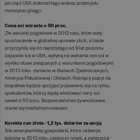
jak rząd USA dokonał tego wobec przemysłu
motoryzacyjnego.
Cena soi wzrasta o 50 proc.
Złe warunki pogodowe w 2012 roku, które siały
spustoszenie w globalnej uprawie zbóż, a także
przyczyniły się do najniższego od 9 lat poziomu
zapasów soi w USA, wpłyną na wahania cen soi w
wyniku obaw związanych z warunkami pogodowymi
w 2013 roku - zarówno w Stanach Zjednoczonych,
Ameryce Południowej i Chinach. Rosnący popyt na
biopaliwa będzie sprzyjać pojawieniu się na rynku
spekulantów, którzy będą windować ceny soi
nawet o 50 proc. Bezpieczeństwo żywnościowe
stanie się medialnym newsem.
Korekta cen złota - 1,2 tys. dolarów za uncję
Siła amerykańskiej gospodarki, która nabierze
kolorów w 2013 roku, zaskoczy rynek, a zwłaszcza