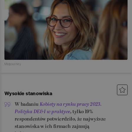
Midjourney
Wysokie stanowiska
W badaniu
Kobiety na rynku pracy 2023.
Polityka DE&I w praktyce
,
tylko 19%
respondentów potwierdziło, że najwyższe
stanowiska w ich firmach zajmują