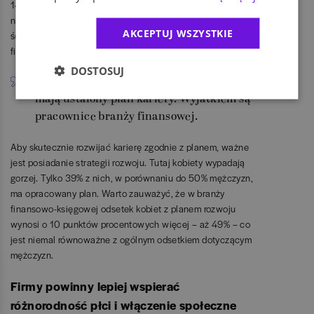
14% w przypadku mężczyzn). Z kolei mężczyźni częściej
niż kobiety postrzegali awans jako element zaplanowanej
AKCEPTUJ WSZYSTKIE
ścieżki kariery (27% w porównaniu do 15%, a w branży
finansowo-księgowej 17% w przypadku kobiet).
DOSTOSUJ
Kobiety znacznie rzadziej niz mężczyźni
mają ustalony plan kariery. Wyjatkiem są
pracownice branży finansowej.
Aby skutecznie rozwijać karierę zgodnie z planem, ważne
jest posiadanie strategii rozwoju. Tutaj kobiety wypadają
gorzej. Tylko 39% z nich, w porównaniu do 50% mężczyzn,
ma opracowany plan. Warto zauważyć, że w branży
finansowo-księgowej odsetek kobiet z planem rozwoju
wynosi o 10 punktów procentowych więcej – aż 49% – co
jest niemal równoważne z ogólnym odsetkiem dotyczącym
mężczyzn.
Firmy powinny lepiej wspierać
różnorodność płci i włączenie społeczne