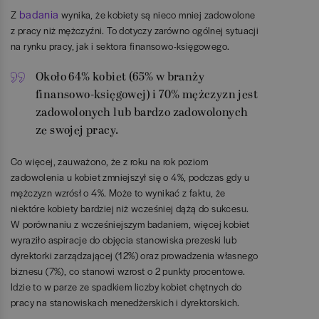
badania
Z
wynika, że kobiety są nieco mniej zadowolone
z pracy niż mężczyźni. To dotyczy zarówno ogólnej sytuacji
na rynku pracy, jak i sektora finansowo-księgowego.
Około 64% kobiet (65% w branży
finansowo-księgowej) i 70% mężczyzn jest
zadowolonych lub bardzo zadowolonych
ze swojej pracy.
Co więcej, zauważono, że z roku na rok poziom
zadowolenia u kobiet zmniejszył się o 4%, podczas gdy u
mężczyzn wzrósł o 4%. Może to wynikać z faktu, że
niektóre kobiety bardziej niż wcześniej dążą do sukcesu.
W porównaniu z wcześniejszym badaniem, więcej kobiet
wyraziło aspiracje do objęcia stanowiska prezeski lub
dyrektorki zarządzającej (12%) oraz prowadzenia własnego
biznesu (7%), co stanowi wzrost o 2 punkty procentowe.
Idzie to w parze ze spadkiem liczby kobiet chętnych do
pracy na stanowiskach menedżerskich i dyrektorskich.