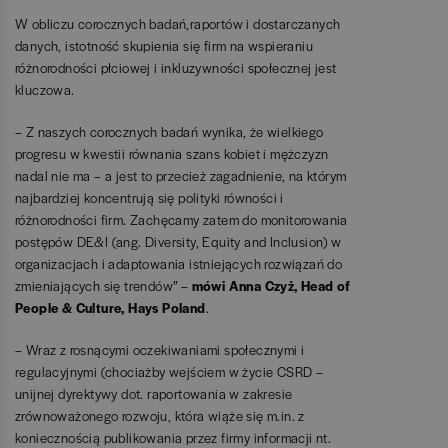
W obliczu corocznych badań,raportów i dostarczanych
danych, istotność skupienia się firm na wspieraniu
różnorodności płciowej i inkluzywności społecznej jest
kluczowa.
– Z naszych corocznych badań wynika, że wielkiego
progresu w kwestii równania szans kobiet i mężczyzn
nadal nie ma – a jest to przecież zagadnienie, na którym
najbardziej koncentrują się polityki równości i
różnorodności firm. Zachęcamy zatem do monitorowania
postępów DE&I (ang. Diversity, Equity and Inclusion) w
organizacjach i adaptowania istniejących rozwiązań do
zmieniających się trendów” –
mówi Anna Czyż, Head of
People & Culture, Hays Poland
.
– Wraz z rosnącymi oczekiwaniami społecznymi i
regulacyjnymi (chociażby wejściem w życie CSRD –
unijnej dyrektywy dot. raportowania w zakresie
zrównoważonego rozwoju, która wiąże się m.in. z
koniecznością publikowania przez firmy informacji nt.