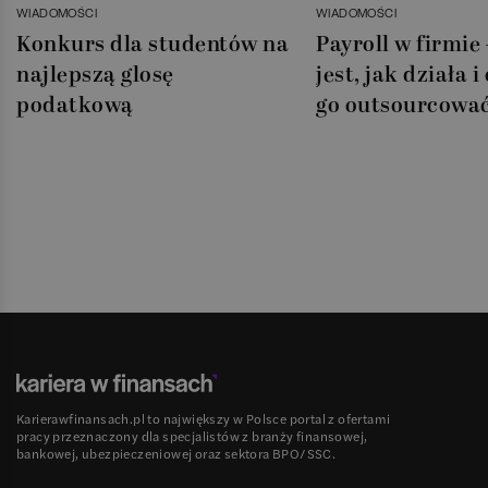
WIADOMOŚCI
WIADOMOŚCI
Konkurs dla studentów na
Payroll w firmie 
najlepszą glosę
jest, jak działa 
podatkową
go outsourcowa
Karierawfinansach.pl to największy w Polsce portal z ofertami
pracy przeznaczony dla specjalistów z branży finansowej,
bankowej, ubezpieczeniowej oraz sektora BPO/SSC.