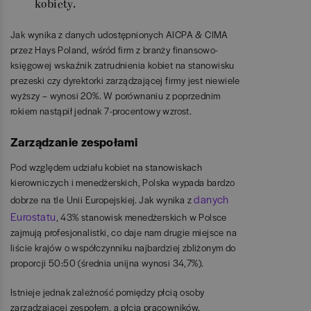
kobiety.
Jak wynika z danych udostępnionych AICPA & CIMA
przez Hays Poland, wśród firm z branży finansowo-
księgowej wskaźnik zatrudnienia kobiet na stanowisku
prezeski czy dyrektorki zarządzającej firmy jest niewiele
wyższy – wynosi 20%. W porównaniu z poprzednim
rokiem nastąpił jednak 7-procentowy wzrost.
Zarządzanie zespołami
Pod względem udziału kobiet na stanowiskach
kierowniczych i menedżerskich, Polska wypada bardzo
danych
dobrze na tle Unii Europejskiej. Jak wynika z
Eurostatu
, 43% stanowisk menedżerskich w Polsce
zajmują profesjonalistki, co daje nam drugie miejsce na
liście krajów o współczynniku najbardziej zbliżonym do
proporcji 50:50 (średnia unijna wynosi 34,7%).
Istnieje jednak zależność pomiędzy płcią osoby
zarządzającej zespołem, a płcią pracowników.