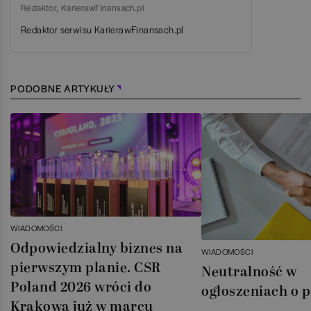
Redaktor
,
KarierawFinansach.pl
Redaktor serwisu KarierawFinansach.pl
PODOBNE ARTYKUŁY
WIADOMOŚCI
Odpowiedzialny biznes na
WIADOMOŚCI
pierwszym planie. CSR
Neutralność w
Poland 2026 wróci do
ogłoszeniach o 
Krakowa już w marcu