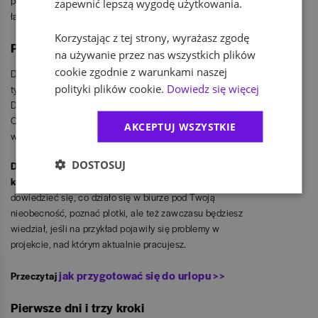
podczas wyjazdu, także jest elementem, który pozwoli Ci
zapewnić lepszą wygodę użytkowania.
łatwiej wrócić do codziennych obowiązków.
Korzystając z tej strony, wyrażasz zgodę
Przygotuj się do powrotu
na używanie przez nas wszystkich plików
cookie zgodnie z warunkami naszej
Dobre zaplanowanie pracy przed wyjazdem zapewni nie
polityki plików cookie.
Dowiedz się więcej
tylko udany wypoczynek, lecz także spokojny powrót.
Dzięki temu będziesz mógł lepiej przewidzieć to, co czeka
Cię pierwszego dnia z powrotem w pracy i unikniesz
AKCEPTUJ WSZYSTKIE
większości niemiłych niespodzianek.
DOSTOSUJ
Dobrym pomysłem jest skontaktowanie się z dobrym
kolegą kilka dni przed powrotem.
Pozwoli Ci to
dowiedzieć się, co działo się w biurze pod Twoją
nieobecność, poznać plotki, ale też zawczasu będziesz
wiedział, jeśli na przykład pojawiły się problemy w
projekcie, nad którym aktualnie pracujesz.
jak przygotować się do urlopu >>
Przeczytaj
Pierwsze dni i trzy kroki