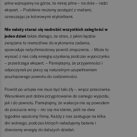
pilne wpisujemy na górze, te mniej pilne – na dole – radzi
ekspert. – Podobnie możemy postąpić z mailami,
oznaczając je kolorowymi etykietkami.
Nie należy starać się nadrobić wszystkich zaległości w
jeden dzień
także dlatego, że stres, z jakim będzie
związane to niemożliwe do wykonania zadanie,
spowoduje natychmiastowy powrót zmęczenia. – Może to
wyssać z nas całą energię uzyskaną podczas wypoczynku
– przestrzega ekspert. – Pamiętajmy, że przyjemności i
odpoczynek po pracy są naturalnym uzupełnieniem
pourlopowego powrotu do codzienności.
Powrót po urlopie nie musi być taki zły – wręcz przeciwnie.
Warunkiem jest dobre przygotowanie do samego wyjazdu,
jak i do powrotu. Pamiętajmy, że wakacje nie są powodem
do poczucia winy – nic się nie stanie, jeśli na dwa
tygodnie opuścimy firmę. Każdy z nas zasługuje na kilka
dni wolnego, podczas których naładujemy baterie i
zbierzemy energię do dalszych działań.