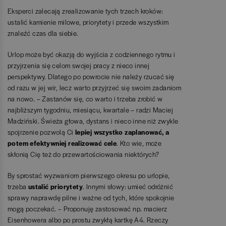
Eksperci zalecają zrealizowanie tych trzech kroków:
ustalić kamienie milowe, priorytety i przede wszystkim
znaleźć czas dla siebie.
Urlop może być okazją do wyjścia z codziennego rytmu i
przyjrzenia się celom swojej pracy z nieco innej
perspektywy. Dlatego po powrocie nie należy rzucać się
od razu w jej wir, lecz warto przyjrzeć się swoim zadaniom
na nowo. – Zastanów się, co warto i trzeba zrobić w
najbliższym tygodniu, miesiącu, kwartale – radzi Maciej
Madziński. Świeża głowa, dystans i nieco inne niż zwykle
spojrzenie pozwolą Ci
lepiej wszystko zaplanować, a
potem efektywniej realizować cele
. Kto wie, może
skłonią Cię też do przewartościowania niektórych?
By sprostać wyzwaniom pierwszego okresu po urlopie,
trzeba
ustalić priorytety
. Innymi słowy: umieć odróżnić
sprawy naprawdę pilne i ważne od tych, które spokojnie
mogą poczekać. – Proponuję zastosować np. macierz
Eisenhowera albo po prostu zwykłą kartkę A4. Rzeczy