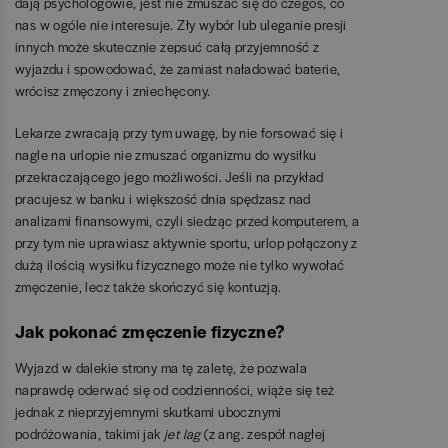
dają psychologowie, jest nie zmuszać się do czegoś, co
nas w ogóle nie interesuje. Zły wybór lub uleganie presji
innych może skutecznie zepsuć całą przyjemność z
wyjazdu i spowodować, że zamiast naładować baterie,
wrócisz zmęczony i zniechęcony.
Lekarze zwracają przy tym uwagę, by nie forsować się i
nagle na urlopie nie zmuszać organizmu do wysiłku
przekraczającego jego możliwości. Jeśli na przykład
pracujesz w banku i większość dnia spędzasz nad
analizami finansowymi, czyli siedząc przed komputerem, a
przy tym nie uprawiasz aktywnie sportu, urlop połączony z
dużą ilością wysiłku fizycznego może nie tylko wywołać
zmęczenie, lecz także skończyć się kontuzją.
Jak pokonać zmęczenie fizyczne?
Wyjazd w dalekie strony ma tę zaletę, że pozwala
naprawdę oderwać się od codzienności, wiąże się też
jednak z nieprzyjemnymi skutkami ubocznymi
podróżowania, takimi jak
jet lag
(z ang. zespół nagłej