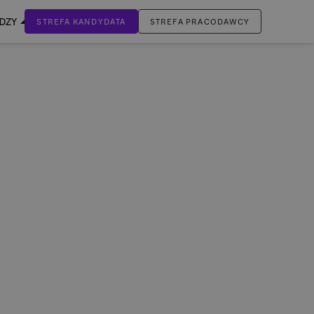
EDZY
STREFA KANDYDATA
STREFA PRACODAWCY
ZALOGUJ SIĘ
Nie masz jeszcze konta?
ZAREJESTRUJ SIĘ