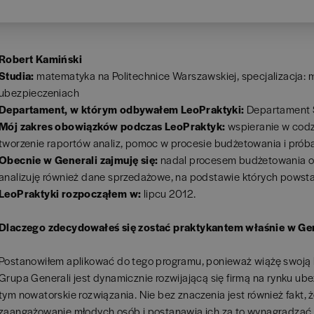
Robert Kamiński
Studia:
matematyka na Politechnice Warszawskiej, specjalizacja: 
ubezpieczeniach
Departament, w którym odbywałem LeoPraktyki:
Departament S
Mój zakres obowiązków podczas LeoPraktyk:
wspieranie w codz
tworzenie raportów analiz, pomoc w procesie budżetowania i prób
Obecnie w Generali zajmuję się:
nadal procesem budżetowania or
analizuję również dane sprzedażowe, na podstawie których powstaj
LeoPraktyki rozpocząłem w:
lipcu 2012.
Dlaczego zdecydowałeś się zostać praktykantem właśnie w Ge
Postanowiłem aplikować do tego programu, ponieważ wiążę swoją 
Grupa Generali jest dynamicznie rozwijającą się firmą na rynku u
tym nowatorskie rozwiązania. Nie bez znaczenia jest również fakt, 
zaangażowanie młodych osób i postanawia ich za to wynagradzać.