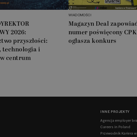
WIADOMOŚCI
DYREKTOR
Magazyn Deal zapowia
WY 2026:
numer poświęcony CPK 
two przyszłości:
ogłasza konkurs
, technologia i
 w centrum
INNE PROJEKTY
Agencja employer br
Careers in Poland
Przewodnik Kariera w