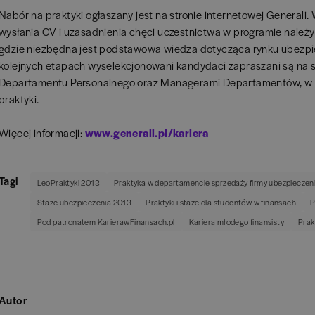
Nabór na praktyki ogłaszany jest na stronie internetowej Generali
wysłania CV i uzasadnienia chęci uczestnictwa w programie należy 
gdzie niezbędna jest podstawowa wiedza dotycząca rynku ubezpi
kolejnych etapach wyselekcjonowani kandydaci zapraszani są na 
Departamentu Personalnego oraz Managerami Departamentów, w 
praktyki.
Więcej informacji:
www.generali.pl/kariera
Tagi
LeoPraktyki 2013
Praktyka w departamencie sprzedaży firmy ubezpieczen
Staże ubezpieczenia 2013
Praktyki i staże dla studentów w finansach
P
Pod patronatem KarierawFinansach.pl
Kariera młodego finansisty
Prak
Autor