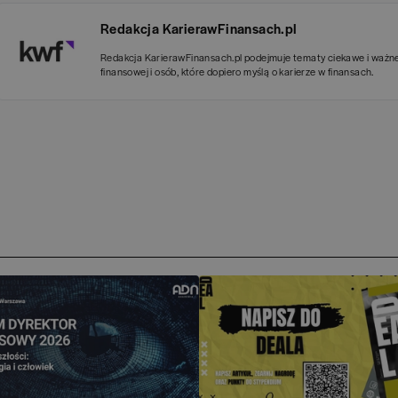
Redakcja KarierawFinansach.pl
Redakcja KarierawFinansach.pl podejmuje tematy ciekawe i ważn
finansowej i osób, które dopiero myślą o karierze w finansach.