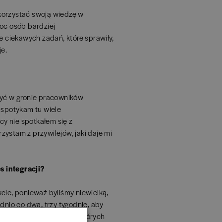
korzystać swoją wiedzę w
moc osób bardziej
 ciekawych zadań, które sprawiły,
je.
być w gronie pracowników
 spotykam tu wiele
y nie spotkałem się z
ystam z przywilejów, jaki daje mi
s integracji?
cie, ponieważ byliśmy niewielką,
dnio co dwa, trzy tygodnie, aby
a integracyjne, podczas których