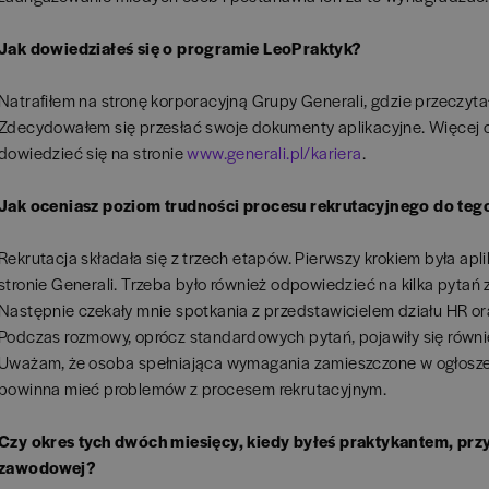
Jak dowiedziałeś się o programie LeoPraktyk?
Natrafiłem na stronę korporacyjną Grupy Generali, gdzie przeczyt
Zdecydowałem się przesłać swoje dokumenty aplikacyjne. Więcej 
dowiedzieć się na stronie
www.generali.pl/kariera
.
Jak oceniasz poziom trudności procesu rekrutacyjnego do te
Rekrutacja składała się z trzech etapów. Pierwszy krokiem była apli
stronie Generali. Trzeba było również odpowiedzieć na kilka pyta
Następnie czekały mnie spotkania z przedstawicielem działu HR 
Podczas rozmowy, oprócz standardowych pytań, pojawiły się równi
Uważam, że osoba spełniająca wymagania zamieszczone w ogłosze
powinna mieć problemów z procesem rekrutacyjnym.
Czy okres tych dwóch miesięcy, kiedy byłeś praktykantem, prz
zawodowej?