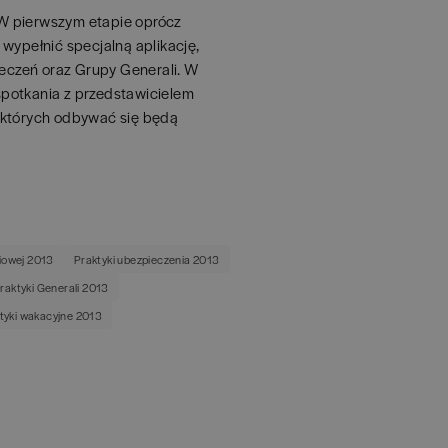
. W pierwszym etapie oprócz
wypełnić specjalną aplikację,
eczeń oraz Grupy Generali. W
spotkania z przedstawicielem
których odbywać się będą
iowej 2013
Praktyki ubezpieczenia 2013
raktyki Generali 2013
tyki wakacyjne 2013