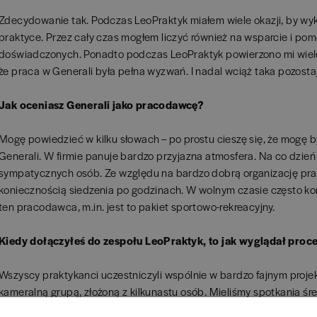
Zdecydowanie tak. Podczas LeoPraktyk miałem wiele okazji, by wy
praktyce. Przez cały czas mogłem liczyć również na wsparcie i po
doświadczonych. Ponadto podczas LeoPraktyk powierzono mi wiele
że praca w Generali była pełna wyzwań. I nadal wciąż taka pozosta
Jak oceniasz Generali jako pracodawcę?
Mogę powiedzieć w kilku słowach – po prostu cieszę się, że mogę 
Generali. W firmie panuje bardzo przyjazna atmosfera. Na co dzień
sympatycznych osób. Ze względu na bardzo dobrą organizację prac
koniecznością siedzenia po godzinach. W wolnym czasie często korz
ten pracodawca, m.in. jest to pakiet sportowo-rekreacyjny.
Kiedy dołączyłeś do zespołu LeoPraktyk, to jak wyglądał proce
Wszyscy praktykanci uczestniczyli wspólnie w bardzo fajnym projek
kameralną grupą, złożoną z kilkunastu osób. Mieliśmy spotkania śre
móc się lepiej poznać. Zorganizowano nam również wspólne wyjści