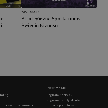
WIADOMOŚCI
da
Strategiczne Spotkania w
i
Świecie Biznesu
INFORMACJE
anding
Regulamin serwisu
Regulamin strefy klienta
 Finansach i Bankowości
Ochrona prywatności