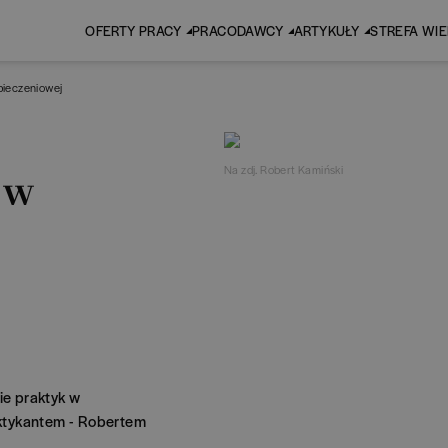
OFERTY PRACY
PRACODAWCY
ARTYKUŁY
STREFA WI
pieczeniowej
Na zdj. Robert Kamiński
 w
ie praktyk w
ktykantem - Robertem