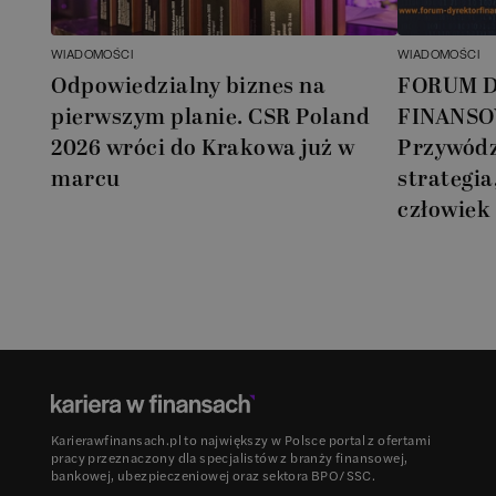
WIADOMOŚCI
WIADOMOŚCI
Odpowiedzialny biznes na
FORUM 
pierwszym planie. CSR Poland
FINANSO
2026 wróci do Krakowa już w
Przywódz
marcu
strategia
człowiek
Karierawfinansach.pl to największy w Polsce portal z ofertami
pracy przeznaczony dla specjalistów z branży finansowej,
bankowej, ubezpieczeniowej oraz sektora BPO/SSC.