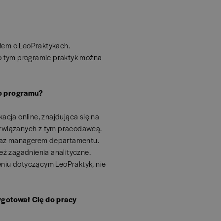
ałem o LeoPraktykach.
o tym programie praktyk można
go programu?
kacja online, znajdująca się na
ń związanych z tym pracodawcą.
oraz managerem departamentu.
eż zagadnienia analityczne.
niu dotyczącym LeoPraktyk, nie
ygotował Cię do pracy