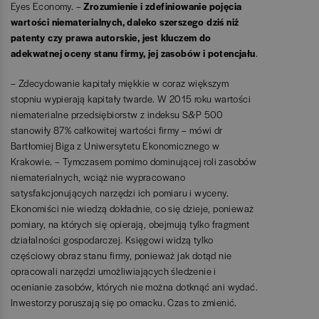
Eyes Economy. –
Zrozumienie i zdefiniowanie pojęcia
wartości niematerialnych, daleko szerszego dziś niż
patenty czy prawa autorskie, jest kluczem do
adekwatnej oceny stanu firmy, jej zasobów i potencjału
.
– Zdecydowanie kapitały miękkie w coraz większym
stopniu wypierają kapitały twarde. W 2015 roku wartości
niematerialne przedsiębiorstw z indeksu S&P 500
stanowiły 87% całkowitej wartości firmy – mówi dr
Bartłomiej Biga z Uniwersytetu Ekonomicznego w
Krakowie. – Tymczasem pomimo dominującej roli zasobów
niematerialnych, wciąż nie wypracowano
satysfakcjonujących narzędzi ich pomiaru i wyceny.
Ekonomiści nie wiedzą dokładnie, co się dzieje, ponieważ
pomiary, na których się opierają, obejmują tylko fragment
działalności gospodarczej. Księgowi widzą tylko
częściowy obraz stanu firmy, ponieważ jak dotąd nie
opracowali narzędzi umożliwiających śledzenie i
ocenianie zasobów, których nie można dotknąć ani wydać.
Inwestorzy poruszają się po omacku. Czas to zmienić.