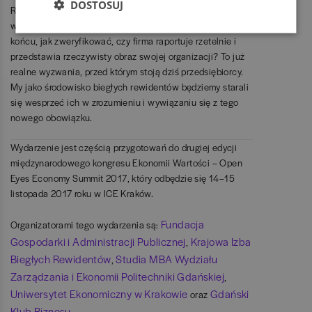
DOSTOSUJ
Rewidentów. – Jak ująć w bilansie firmy informacje o jej
wartościach niematerialnych? Jak je zmierzyć i ocenić? W
końcu, jak zweryfikować, czy firma raportuje rzetelnie i
przedstawia rzeczywisty obraz swojej organizacji? To już
realne wyzwania, przed którym stoją dziś przedsiębiorcy.
My jako środowisko biegłych rewidentów będziemy starali
się wesprzeć ich w zrozumieniu i wywiązaniu się z tego
nowego obowiązku.
Wydarzenie jest częścią przygotowań do drugiej edycji
międzynarodowego kongresu Ekonomii Wartości – Open
Eyes Economy Summit 2017, który odbędzie się 14–15
listopada 2017 roku w ICE Kraków.
Fundacja
Organizatorami tego wydarzenia są:
Gospodarki i Administracji Publicznej
Krajowa Izba
,
Biegłych Rewidentów
Studia MBA Wydziału
,
Zarządzania i Ekonomii Politechniki Gdańskiej
,
Uniwersytet Ekonomiczny w Krakowie
Gdański
oraz
Klub Biznesu
.