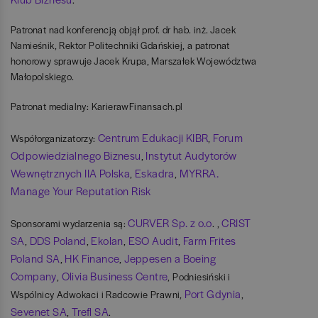
Patronat nad konferencją objął prof. dr hab. inż. Jacek
Namieśnik, Rektor Politechniki Gdańskiej, a patronat
honorowy sprawuje Jacek Krupa, Marszałek Województwa
Małopolskiego.
Patronat medialny: KarierawFinansach.pl
Centrum Edukacji KIBR
Forum
Współorganizatorzy:
,
Odpowiedzialnego Biznesu
Instytut Audytorów
,
Wewnętrznych IIA Polska
Eskadra
MYRRA.
,
,
Manage Your Reputation Risk
CURVER Sp. z o.o
CRIST
Sponsorami wydarzenia są:
. ,
SA
DDS Poland
Ekolan
ESO Audit
Farm Frites
,
,
,
,
Poland SA
HK Finance
Jeppesen a Boeing
,
,
Company
Olivia Business Centre
,
, Podniesiński i
Port Gdynia
Wspólnicy Adwokaci i Radcowie Prawni,
,
Sevenet SA
Trefl SA
,
.