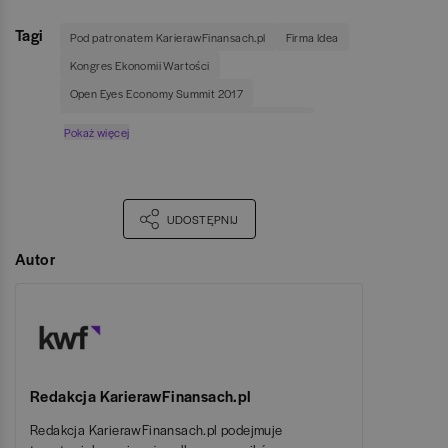
Tagi
Pod patronatem KarierawFinansach.pl
Firma Idea
Kongres Ekonomii Wartości
Open Eyes Economy Summit 2017
Fundacja Gospodarki I Administracji Publicznej
Pokaż więcej
Krajowa Izba Biegłych Rewidentów
Gdański Klub Biznesu
UDOSTĘPNIJ
Autor
Redakcja KarierawFinansach.pl
Redakcja KarierawFinansach.pl podejmuje