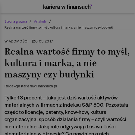
/
/
Strona główna
Artykuły
Realna wartość firmy to myśl, kultura i marka, a nie maszyny czy budynki
WIADOMOŚCI
|
20.03.2017
Realna wartość firmy to myśl,
kultura i marka, a nie
maszyny czy budynki
Redakcja KarierawFinansach.pl
Tylko 13 procent – taka jest dziś wartość aktywów
materialnych w firmach z indeksu S&P 500. Pozostała
część to licencje, patenty, know-how, kultura
organizacyjna, sposób działania firmy – czyli wartości
niematerialne. Jaką rolę odgrywają dziś wartości
niematerialne w biznesie? Co powinien o nich