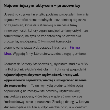
Najcenniejszym aktywem – pracownicy
Uczestnicy dyskusji nie tylko podejmą próbę zdefiniowania
pojęcia wartości niematerialnych, lecz odniosą się także
do zagadnień, które dziś stanowią o sukcesie firmy:
innowacyjności, kultury organizacyjnej, zmiany optyki – ze
zorientowanej na zysk na zorientowaną na człowieka –
otoczenia, współpracy. O tym mówi koncepcja
Firma
proponowana przez prof. Jerzego Hausnera –
Idea
. Wygrają firmy, które pierwsze dostrzegą tę zmianę.
Zdaniem dr Barbary Stepnowskiej, dyrektora studiów MBA
na Politechnice Gdańskiej, dla firm i dla całej gospodarki
najcenniejszym aktywem są świadomi, kreatywni,
wyposażeni w najnowszą wiedzę i umiejętność uczenia
się pracownicy
. – To oni wymyślą produkty, które będą
odpowiedzią na rzeczywiste potrzeby użytkowników,
zaprojektują procesy, które będą wspierać równowagę
środowiskową, a nie ją naruszać. Zbudują dialog, w którym
kluczem będzie zaufanie, odpowiedzialność, a w centrum