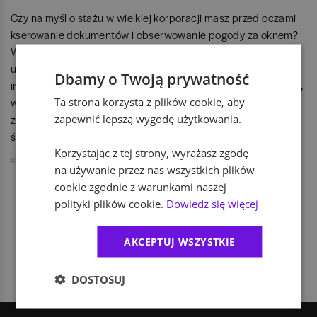
Czy na myśl o stażu w wielkiej korporacji masz przed oczami
kserowanie dokumentów i obserwowanie pogody za oknem?
W ROCKWOOL GBS w Poznaniu od 2016 roku skutecznie
udowadniamy, że początek kariery może wyglądać zupełnie
Dbamy o Twoją prywatność
inaczej. Z zespołem ponad 800 ekspertów tworzymy miejsce,
Ta strona korzysta z plików cookie, aby
w którym staż nie jest tylko wpisem do CV, ale świadomie
zapewnić lepszą wygodę użytkowania.
zaprojektowanym, pierwszym krokiem w profesjonalnym
świecie biznesu.
Korzystając z tej strony, wyrażasz zgodę
Kasia Krzywosądzka
na używanie przez nas wszystkich plików
cookie zgodnie z warunkami naszej
polityki plików cookie.
Dowiedz się więcej
1
AKCEPTUJ WSZYSTKIE
DOSTOSUJ