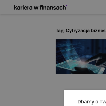
Tag: Cyfryzacja bizne
Dbamy o Tw