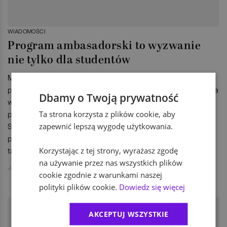
WIADOMOŚCI
Program ambasadorski to wyzwanie
nie tylko dla studentów
Międzynarodowe organizacje coraz częściej korzystają z
pomocy studentów, tworząc tzw. programy ambasadorskie na
Dbamy o Twoją prywatność
wybranych uczelniach. O tym, jak wygląda taka współpraca
pomiędzy uczelnią a światem biznesu, rozmawiamy z Edytą
Ta strona korzysta z plików cookie, aby
Sander z State Street Bank, który jesienią 2014 roku
zapewnić lepszą wygodę użytkowania.
przeprowadził rekrutację studentów właśnie w ramach
takiego programu.
Korzystając z tej strony, wyrażasz zgodę
na używanie przez nas wszystkich plików
Jakub Jański
cookie zgodnie z warunkami naszej
polityki plików cookie.
Dowiedz się więcej
AKCEPTUJ WSZYSTKIE