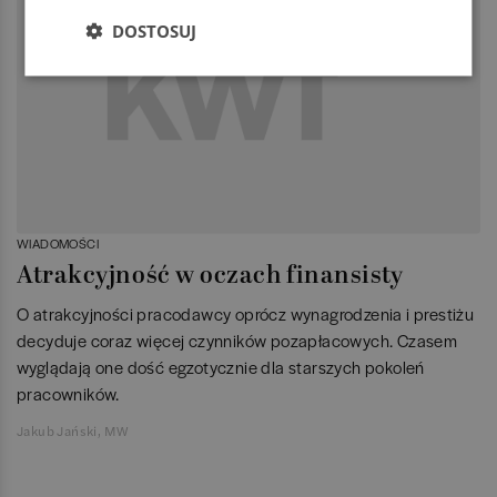
DOSTOSUJ
WIADOMOŚCI
Atrakcyjność w oczach finansisty
O atrakcyjności pracodawcy oprócz wynagrodzenia i prestiżu
decyduje coraz więcej czynników pozapłacowych. Czasem
wyglądają one dość egzotycznie dla starszych pokoleń
pracowników.
Jakub Jański, MW