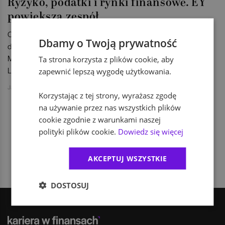
Ryzyko, podatki i rynki finansowe. EY
powiększa zespół
O czwórkę nowych partnerów powiększył się zespół firmy
Dbamy o Twoją prywatność
doradczej EY. Do tego grona 1 lipca 2015 roku dołączyli: Maja
Mandela, Łukasz Jeśkiewicz, Jakub Kraszkiewicz i Zbigniew
Ta strona korzysta z plików cookie, aby
Liptak.
zapewnić lepszą wygodę użytkowania.
Jakub Jański
Korzystając z tej strony, wyrażasz zgodę
na używanie przez nas wszystkich plików
cookie zgodnie z warunkami naszej
polityki plików cookie.
Dowiedz się więcej
1
AKCEPTUJ WSZYSTKIE
DOSTOSUJ