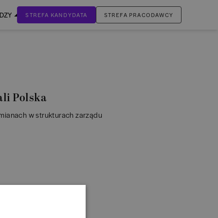
EDZY
STREFA KANDYDATA
STREFA PRACODAWCY
ZALOGUJ SIĘ
Nie masz jeszcze konta?
ZAREJESTRUJ SIĘ
li Polska
zmianach w strukturach zarządu