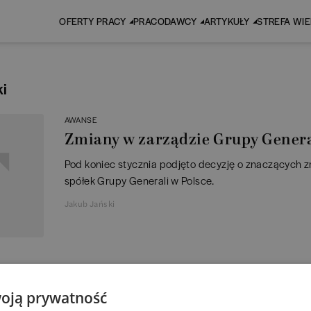
OFERTY PRACY
PRACODAWCY
ARTYKUŁY
STREFA WI
ki
AWANSE
Zmiany w zarządzie Grupy Genera
Pod koniec stycznia podjęto decyzję o znaczących 
spółek Grupy Generali w Polsce.
Jakub Jański
1
oją prywatność