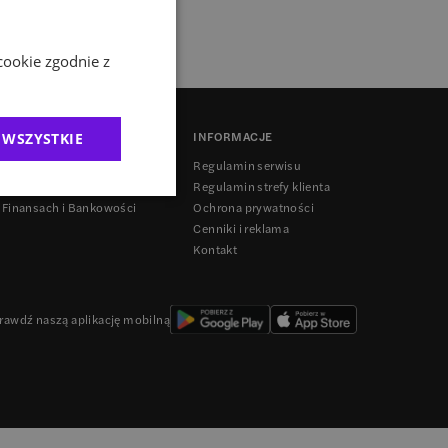
cookie zgodnie z
INFORMACJE
 WSZYSTKIE
anding
Regulamin serwisu
Regulamin strefy klienta
 Finansach i Bankowości
Ochrona prywatności
Cenniki i reklama
Kontakt
rawdź naszą aplikację mobilną