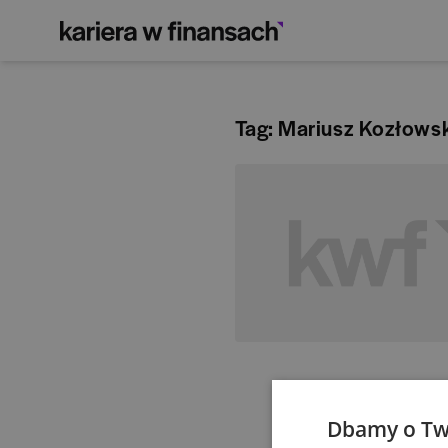
Tag: Mariusz Kozłows
Dbamy o Tw