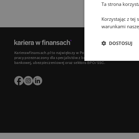
Ta strona korzys
Korzystając z tej
warunkami naszej
DOSTOSUJ
Karierawfinansach.pl to największy w Polsce portal z ofertami
pracy przeznaczony dla specjalistów z branży finansowej,
bankowej, ubezpieczeniowej oraz sektora BPO/SSC.