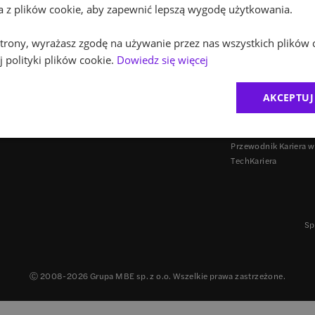
ta z plików cookie, aby zapewnić lepszą wygodę użytkowania.
 strony, wyrażasz zgodę na używanie przez nas wszystkich plików 
 polityki plików cookie.
Dowiedz się więcej
INNE PROJEKTY
AKCEPTUJ
Agencja employer br
Careers in Poland
Przewodnik Kariera w
TechKariera
Sp
Ⓒ 2008-
2026
Grupa MBE sp. z o.o. Wszelkie prawa zastrzeżone.