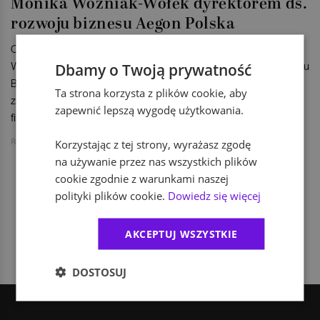
Monika Woźniak-Wołek dyrektorem ds.
rozwoju biznesu Aegon Polska
Od marca do zespołu Aegon Polska dołączyła Monika
Woźniak-Wołek, która objęła stanowisko dyrektora ds. Rozwoju
Dbamy o Twoją prywatność
Biznesu. W ramach swoich obowiązków będzie odpowiadać
Ta strona korzysta z plików cookie, aby
za rozwój sprzedaży w bankach i u kluczowych pośredników
zapewnić lepszą wygodę użytkowania.
finansowych oraz rozwój biznesu w nowych obszarach.
Redakcja KarierawFinansach.pl
Korzystając z tej strony, wyrażasz zgodę
na używanie przez nas wszystkich plików
cookie zgodnie z warunkami naszej
polityki plików cookie.
Dowiedz się więcej
1
AKCEPTUJ WSZYSTKIE
DOSTOSUJ