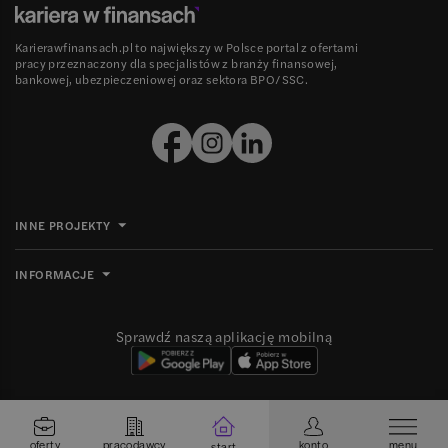
Karierawfinansach.pl to największy w Polsce portal z ofertami
pracy przeznaczony dla specjalistów z branży finansowej,
bankowej, ubezpieczeniowej oraz sektora BPO/SSC.
INNE PROJEKTY
INFORMACJE
Sprawdź naszą aplikację mobilną
Ⓒ 2008-
2026
Grupa MBE sp. z o.o. Wszelkie prawa zastrzeżone.
oferty
pracodawcy
konto
menu
start