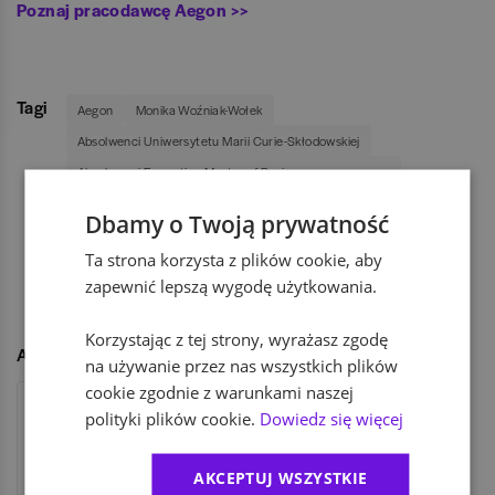
Poznaj pracodawcę Aegon >>
Tagi
Aegon
Monika Woźniak-Wołek
Absolwenci Uniwersytetu Marii Curie-Skłodowskiej
Absolwenci Executive Master of Business
Administration
Pokaż więcej
Dbamy o Twoją prywatność
Absolwenci Executive MBA Akademii Leona
Koźmińskiego
Ta strona korzysta z plików cookie, aby
zapewnić lepszą wygodę użytkowania.
UDOSTĘPNIJ
Korzystając z tej strony, wyrażasz zgodę
Autor
na używanie przez nas wszystkich plików
cookie zgodnie z warunkami naszej
polityki plików cookie.
Dowiedz się więcej
AKCEPTUJ WSZYSTKIE