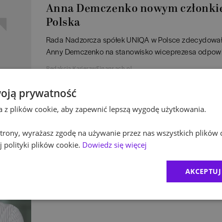
Anna Demczenko nowym członki
Polska
Rada Nadzorcza spółek UNIQA w Polsce zdecydowała
Anny Demczenko na stanowisko wiceprezesa odpowie
Redakcja KarierawFinansach.pl
oją prywatność
AWANSE
ta z plików cookie, aby zapewnić lepszą wygodę użytkowania.
Agnieszka Kielichowska Dyrekto
 strony, wyrażasz zgodę na używanie przez nas wszystkich plików 
Kontaktu z Klientami w KIR
 polityki plików cookie.
Dowiedz się więcej
Z początkiem lutego 2017 r. Agnieszka Kielichowska 
Departamentu Kontaktu z Klientami w Krajowej Izbie 
AKCEPTUJ
Redakcja KarierawFinansach.pl