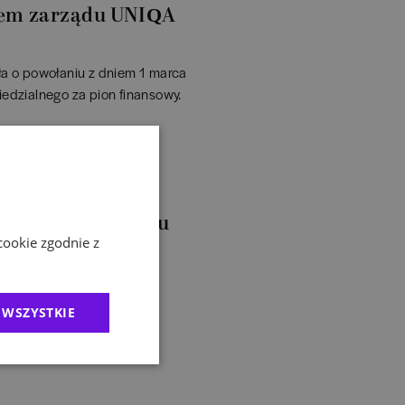
em zarządu UNIQA
 o powołaniu z dniem 1 marca
dzialnego za pion finansowy.
rem Departamentu
cookie zgodnie z
została dyrektorem
Rozliczeniowej.
 WSZYSTKIE