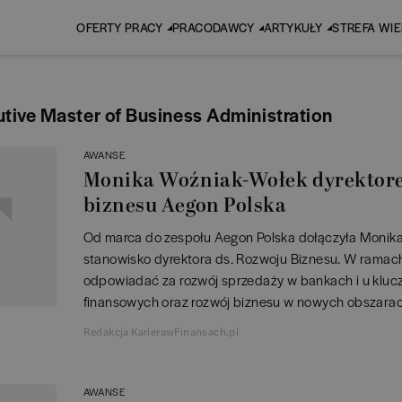
OFERTY PRACY
PRACODAWCY
ARTYKUŁY
STREFA WI
tive Master of Business Administration
AWANSE
Monika Woźniak-Wołek dyrektore
biznesu Aegon Polska
Od marca do zespołu Aegon Polska dołączyła Monika
stanowisko dyrektora ds. Rozwoju Biznesu. W rama
odpowiadać za rozwój sprzedaży w bankach i u klu
finansowych oraz rozwój biznesu w nowych obszarac
Redakcja KarierawFinansach.pl
AWANSE