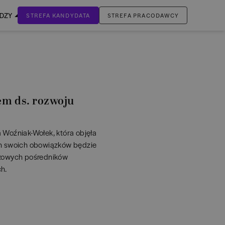
EDZY
STREFA KANDYDATA
STREFA PRACODAWCY
ZALOGUJ SIĘ
Nie masz jeszcze konta?
ZAREJESTRUJ SIĘ
m ds. rozwoju
 Woźniak-Wołek, która objęła
ch swoich obowiązków będzie
czowych pośredników
h.