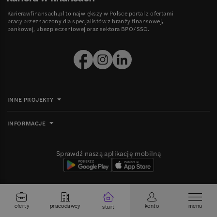
Karierawfinansach.pl to największy w Polsce portal z ofertami
pracy przeznaczony dla specjalistów z branży finansowej,
bankowej, ubezpieczeniowej oraz sektora BPO/SSC.
INNE PROJEKTY
INFORMACJE
Sprawdź naszą aplikację mobilną
Ⓒ 2008-
2026
Grupa MBE sp. z o.o. Wszelkie prawa zastrzeżone.
oferty
pracodawcy
konto
menu
start