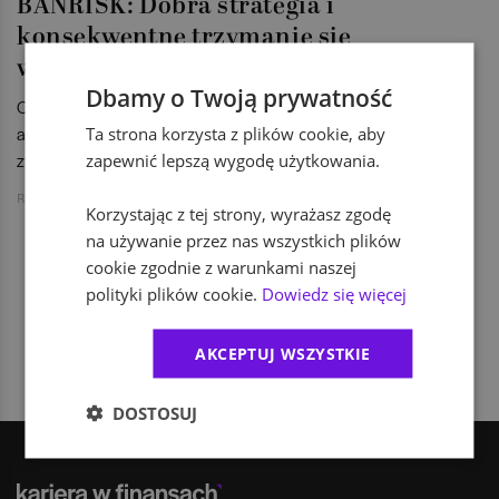
BANRISK: Dobra strategia i
konsekwentne trzymanie się
wyznaczonych zasad
Dbamy o Twoją prywatność
O fiat currency, zarządzaniu ryzykiem w bankowości i
Ta strona korzysta z plików cookie, aby
atrakcyjności tej branży w oczach studentów rozmawiamy ze
zapewnić lepszą wygodę użytkowania.
zwycięskim zespołem edycji warszawskiej konkursu Banrisk.
Redakcja KarierawFinansach.pl
Korzystając z tej strony, wyrażasz zgodę
na używanie przez nas wszystkich plików
cookie zgodnie z warunkami naszej
polityki plików cookie.
Dowiedz się więcej
1
AKCEPTUJ WSZYSTKIE
DOSTOSUJ