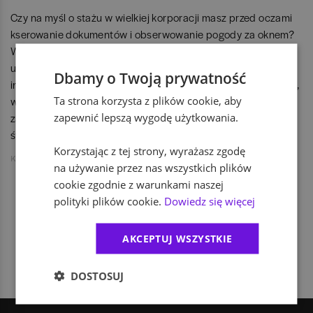
Czy na myśl o stażu w wielkiej korporacji masz przed oczami
kserowanie dokumentów i obserwowanie pogody za oknem?
W ROCKWOOL GBS w Poznaniu od 2016 roku skutecznie
udowadniamy, że początek kariery może wyglądać zupełnie
Dbamy o Twoją prywatność
inaczej. Z zespołem ponad 800 ekspertów tworzymy miejsce,
Ta strona korzysta z plików cookie, aby
w którym staż nie jest tylko wpisem do CV, ale świadomie
zapewnić lepszą wygodę użytkowania.
zaprojektowanym, pierwszym krokiem w profesjonalnym
świecie biznesu.
Korzystając z tej strony, wyrażasz zgodę
Kasia Krzywosądzka
na używanie przez nas wszystkich plików
cookie zgodnie z warunkami naszej
polityki plików cookie.
Dowiedz się więcej
1
AKCEPTUJ WSZYSTKIE
DOSTOSUJ