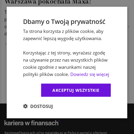
Warszawa pokochała Maxa!
Traders Centre – London School of Traders zorganizowała
pierwsze dwa szkolenia w Warszawie: bezpłatne szkolenie
Dbamy o Twoją prywatność
otwarte Max FOREX Intro i unikatowe Max’s FOREX Inception -
Ta strona korzysta z plików cookie, aby
dwa intensywne dni nauki Forex.
zapewnić lepszą wygodę użytkowania.
Joanna Urbaniak
Korzystając z tej strony, wyrażasz zgodę
na używanie przez nas wszystkich plików
cookie zgodnie z warunkami naszej
1
polityki plików cookie.
Dowiedz się więcej
AKCEPTUJ WSZYSTKIE
DOSTOSUJ
Karierawfinansach.pl to największy w Polsce portal z ofertami