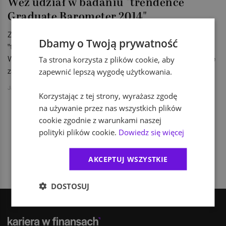
Weź udział w badaniu "trendence
Graduate Barometer 2014"
Zapraszamy studentów do udziału w corocznym badaniu
Dbamy o Twoją prywatność
"trendence Graduate Barometer 2014 – European Edition".
Wypełnienie ankiety internetowej nie jest skomplikowane i nie
Ta strona korzysta z plików cookie, aby
zajmuje zbyt wiele czasu.
zapewnić lepszą wygodę użytkowania.
Jakub Jański
Korzystając z tej strony, wyrażasz zgodę
na używanie przez nas wszystkich plików
cookie zgodnie z warunkami naszej
polityki plików cookie.
Dowiedz się więcej
1
AKCEPTUJ WSZYSTKIE
DOSTOSUJ