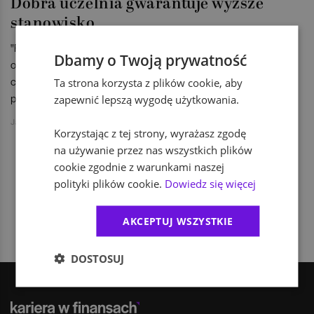
Dobra uczelnia gwarantuje wyższe
stanowisko
"Rzeczpospolita" po raz kolejny opublikowała ranking karier
Dbamy o Twoją prywatność
osób na kluczowych stanowiskach w organizacjach. Coraz
częściej studia ekonomiczne decydują o sukcesie na rynku
Ta strona korzysta z plików cookie, aby
pracy.
zapewnić lepszą wygodę użytkowania.
Jakub Jański
Korzystając z tej strony, wyrażasz zgodę
na używanie przez nas wszystkich plików
cookie zgodnie z warunkami naszej
polityki plików cookie.
Dowiedz się więcej
1
AKCEPTUJ WSZYSTKIE
DOSTOSUJ