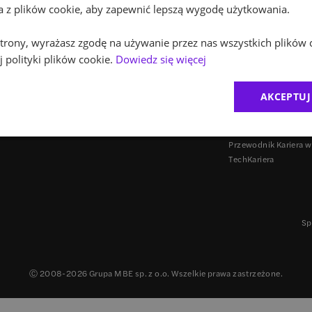
ta z plików cookie, aby zapewnić lepszą wygodę użytkowania.
 strony, wyrażasz zgodę na używanie przez nas wszystkich plików 
 polityki plików cookie.
Dowiedz się więcej
INNE PROJEKTY
AKCEPTUJ
Agencja employer br
Careers in Poland
Przewodnik Kariera w
TechKariera
Sp
Ⓒ 2008-
2026
Grupa MBE sp. z o.o. Wszelkie prawa zastrzeżone.