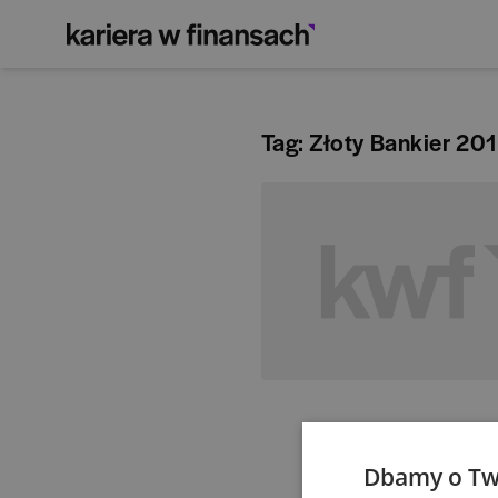
Tag: Złoty Bankier 20
Dbamy o Tw