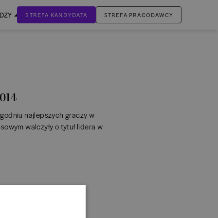
EDZY
STREFA KANDYDATA
STREFA PRACODAWCY
ZALOGUJ SIĘ
Nie masz jeszcze konta?
ZAREJESTRUJ SIĘ
2014
tygodniu najlepszych graczy w
sowym walczyły o tytuł lidera w