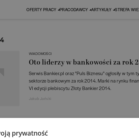
OFERTY PRACY
PRACODAWCY
ARTYKUŁY
STREFA WI
14
WIADOMOŚCI
Oto liderzy w bankowości za rok 
Serwis Bankier.pl oraz "Puls Biznesu" ogłosiły w tym 
sektorze bankowym za rok 2014. Marki na rynku finan
VI edycji plebiscytu Złoty Bankier 2014.
Jakub Jański
1
oją prywatność