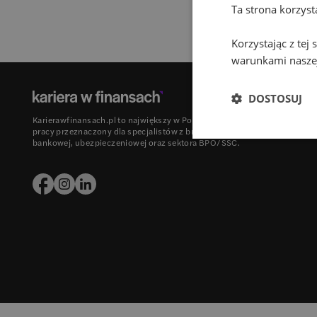
Ta strona korzys
Korzystając z tej
warunkami naszej
DOSTOSUJ
Karierawfinansach.pl to największy w Polsce portal z ofertami
pracy przeznaczony dla specjalistów z branży finansowej,
bankowej, ubezpieczeniowej oraz sektora BPO/SSC.