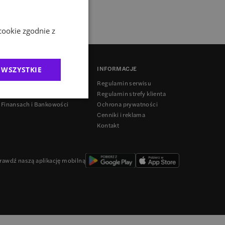
cookie zgodnie z
INFORMACJE
 WSZYSTKIE
anding
Regulamin serwisu
Regulamin strefy klienta
 Finansach i Bankowości
Ochrona prywatności
Cenniki i reklama
Kontakt
rawdź naszą aplikację mobilną