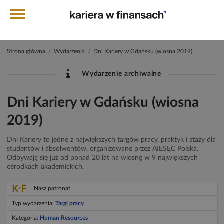
Strona główna
Wydarzenia
Dni Kariery w Gdańsku (wiosna 2019)
/
/
Wydarzenie archiwalne
Dni Kariery w Gdańsku (wiosna
2019)
Dni Kariery to jedne z największych targów pracy, praktyk i staży dla
studentów i absolwentów, organizowane przez AIESEC Polska.
Odbywają się już od ponad 20 lat na wiosnę w 9 największych
ośrodkach akademickich.
Nasz patronat
Typ wydarzenia:
Targi pracy
Kategoria:
Human Resources