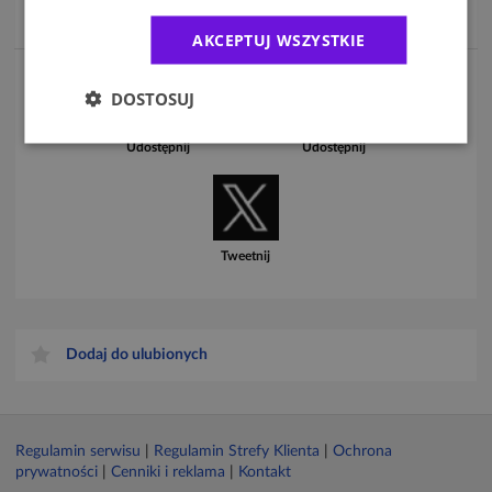
Więcej informacji o wydarzeniu znajdziesz na stronie:
www.dnikariery.pl
AKCEPTUJ WSZYSTKIE
DOSTOSUJ
Udostępnij
Udostępnij
Tweetnij
Dodaj do ulubionych
Regulamin serwisu
|
Regulamin Strefy Klienta
|
Ochrona
prywatności
|
Cenniki i reklama
|
Kontakt