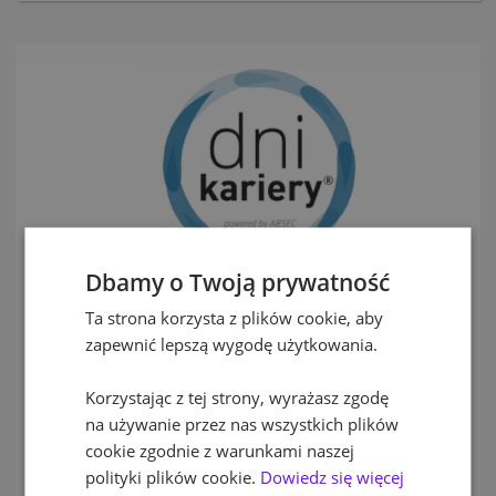
Dbamy o Twoją prywatność
Ta strona korzysta z plików cookie, aby
zapewnić lepszą wygodę użytkowania.
Dni Kariery są organizowane przez studentów dla studentów.
Organizatorzy dobrze znają potrzeby młodych ludzi i chcą dać
Korzystając z tej strony, wyrażasz zgodę
im szansę na zbudowanie bezpośredniej relacji z pracodawcą,
porównania wielu ofert i wybrania tej najodpowiedniejszej. Ich
na używanie przez nas wszystkich plików
celem jest zbudowanie platformy łączącej świat biznesu ze
cookie zgodnie z warunkami naszej
światem akademickim.
polityki plików cookie.
Dowiedz się więcej