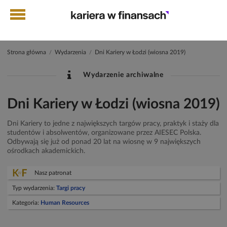
Strona główna
Wydarzenia
Dni Kariery w Łodzi (wiosna 2019)
/
/
Wydarzenie archiwalne
Dni Kariery w Łodzi (wiosna 2019)
Dni Kariery to jedne z największych targów pracy, praktyk i staży dla
studentów i absolwentów, organizowane przez AIESEC Polska.
Odbywają się już od ponad 20 lat na wiosnę w 9 największych
ośrodkach akademickich.
Nasz patronat
Typ wydarzenia:
Targi pracy
Kategoria:
Human Resources