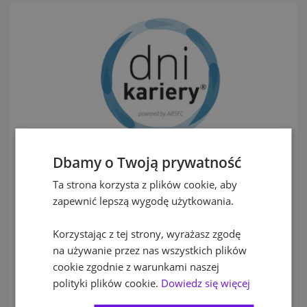
Dbamy o Twoją prywatność
Ta strona korzysta z plików cookie, aby
Dni Kariery są organizowane przez studentów dla studentów.
zapewnić lepszą wygodę użytkowania.
Organizatorzy dobrze znają potrzeby młodych ludzi i chcą dać
im szansę na zbudowanie bezpośredniej relacji z pracodawcą,
Korzystając z tej strony, wyrażasz zgodę
porównania wielu ofert i wybrania tej najodpowiedniejszej. Ich
celem jest zbudowanie platformy łączącej świat biznesu ze
na używanie przez nas wszystkich plików
światem akademickim.
cookie zgodnie z warunkami naszej
polityki plików cookie.
Dowiedz się więcej
Więcej informacji o wydarzeniu znajdziesz na stronie:
www.dnikariery.pl