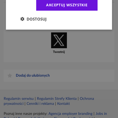
AKCEPTUJ WSZYSTKIE
DOSTOSUJ
Udostępnij
Udostępnij
Tweetnij
Dodaj do ulubionych
Regulamin serwisu
|
Regulamin Strefy Klienta
|
Ochrona
prywatności
|
Cenniki i reklama
|
Kontakt
Poznaj inne nasze projekty:
Agencja employer branding
|
Jobs in