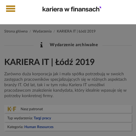
Strona główna
Wydarzenia
KARIERA IT | Łódź 2019
/
/
Wydarzenie archiwalne
KARIERA IT | Łódź 2019
Zarówno duża korporacja jak i mała spółka potrzebują w swoich
zastępach pracowników specjalizujących się w różnych aspektach
branży IT. Od lat, tak i w tym roku Kariera IT umożliwi
pracodawcom znalezienie kandydata, który idealnie wpasuje się w
potrzeby konkretnej firmy.
Nasz patronat
Typ wydarzenia:
Targi pracy
Kategoria:
Human Resources