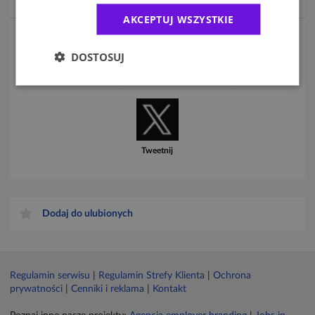
Więcej informacji na stronie
careercon.pl/
AKCEPTUJ WSZYSTKIE
DOSTOSUJ
Udostępnij
Udostępnij
Tweetnij
Dodaj do ulubionych
Regulamin serwisu
|
Regulamin Strefy Klienta
|
Ochrona
prywatności
|
Cenniki i reklama
|
Kontakt