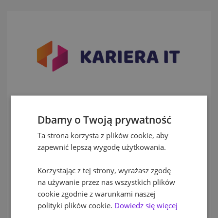
Podczas wydarzenia poruszymy najważniejsze tematy,
Dbamy o Twoją prywatność
zaprezentujemy trendy, dobre praktyki, najnowsze rozwiązania i
prognozy dla branży. Oprócz wystąpień organizujemy również
Ta strona korzysta z plików cookie, aby
strefę wystawienniczą. Przeznaczona dla liderów krajowego
zapewnić lepszą wygodę użytkowania.
rynku IT, którzy aktualnie szukają wykwalifikowanych
pracowników w województwie wielkopolskim.
Korzystając z tej strony, wyrażasz zgodę
Kariera IT to wydarzenie stworzone dla specjalistów ds. IT.
na używanie przez nas wszystkich plików
Szczególnie zapraszamy programistów, testerów,
cookie zgodnie z warunkami naszej
administratorów, analityków, konsultantów i studentów
ostatnich lat studiów kierunkowych.
polityki plików cookie.
Dowiedz się więcej