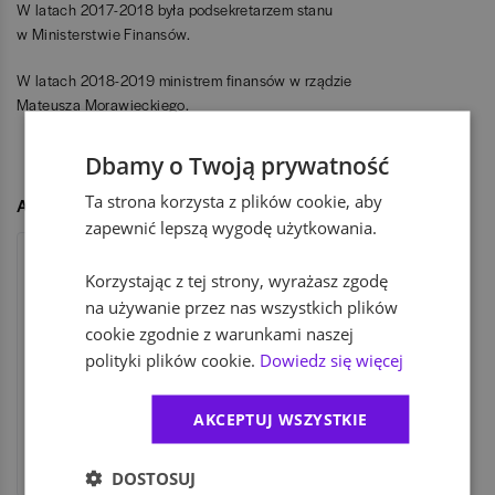
W latach 2017-2018 była podsekretarzem stanu
w Ministerstwie Finansów.
W latach 2018-2019 ministrem finansów w rządzie
Mateusza Morawieckiego.
Dbamy o Twoją prywatność
UDOSTĘPNIJ
Ta strona korzysta z plików cookie, aby
Autor
zapewnić lepszą wygodę użytkowania.
Korzystając z tej strony, wyrażasz zgodę
na używanie przez nas wszystkich plików
cookie zgodnie z warunkami naszej
Redakcja KarierawFinansach.pl
polityki plików cookie.
Dowiedz się więcej
Redakcja KarierawFinansach.pl podejmuje
tematy ciekawe i ważne dla pracowników
AKCEPTUJ WSZYSTKIE
branży finansowej i osób, które dopiero myślą
o karierze w finansach.
DOSTOSUJ