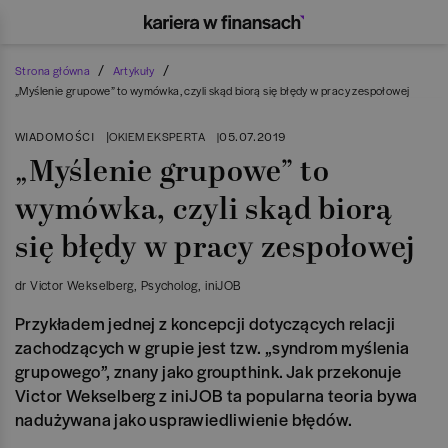
/
/
Strona główna
Artykuły
„Myślenie grupowe” to wymówka, czyli skąd biorą się błędy w pracy zespołowej
WIADOMOŚCI
|
05.07.2019
OKIEM EKSPERTA
|
„Myślenie grupowe” to
wymówka, czyli skąd biorą
się błędy w pracy zespołowej
dr Victor Wekselberg
, Psycholog
, iniJOB
Przykładem jednej z koncepcji dotyczących relacji
zachodzących w grupie jest tzw. „syndrom myślenia
grupowego”, znany jako groupthink. Jak przekonuje
Victor Wekselberg z iniJOB ta popularna teoria bywa
nadużywana jako usprawiedliwienie błędów.