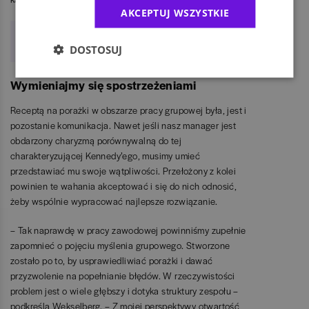
AKCEPTUJ WSZYSTKIE
Lwice, rekiny i gazele, czyli o zwierzęcej
naturze biznesu
DOSTOSUJ
Wymieniajmy się spostrzeżeniami
Receptą na porażki w obszarze pracy grupowej była, jest i
pozostanie komunikacja. Nawet jeśli nasz manager jest
obdarzony charyzmą porównywalną do tej
charakteryzującej Kennedy’ego, musimy umieć
przedstawiać mu swoje wątpliwości. Przełożony z kolei
powinien te wahania akceptować i się do nich odnosić,
żeby wspólnie wypracować najlepsze rozwiązanie.
– Tak naprawdę w pracy zawodowej powinniśmy zupełnie
zapomnieć o pojęciu myślenia grupowego. Stworzone
zostało po to, by usprawiedliwiać porażki i dawać
przyzwolenie na popełnianie błędów. W rzeczywistości
problem jest o wiele głębszy i dotyka struktury zespołu –
podkreśla Wekselberg. – Z mojej perspektywy otwartość