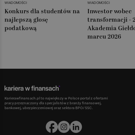
WIADOMOŚCI
WIADOMOŚCI
Konkurs dla studentów na
Inwestor wobec
najlepszą glosę
transformacji - 2
podatkową
Akademia Giełd
marcu 2026
Karierawfinansach.pl to największy w Polsce portal z ofertami
pracy przeznaczony dla specjalistów z branży finansowej,
bankowej, ubezpieczeniowej oraz sektora BPO/SSC.