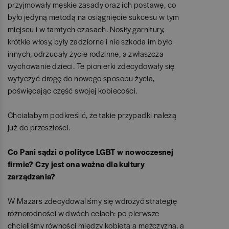
przyjmowały męskie zasady oraz ich postawę, co
było jedyną metodą na osiągnięcie sukcesu w tym
miejscu i w tamtych czasach. Nosiły garnitury,
krótkie włosy, były zadziorne i nie szkoda im było
innych, odrzucały życie rodzinne, a zwłaszcza
wychowanie dzieci. Te pionierki zdecydowały się
wytyczyć drogę do nowego sposobu życia,
poświęcając część swojej kobiecości.
Chciałabym podkreślić, że takie przypadki należą
już do przeszłości.
Co Pani sądzi o polityce LGBT w nowoczesnej
firmie? Czy jest ona ważna dla kultury
zarządzania?
W Mazars zdecydowaliśmy się wdrożyć strategię
różnorodności w dwóch celach: po pierwsze
chcieliśmy równości między kobietą a mężczyzną, a