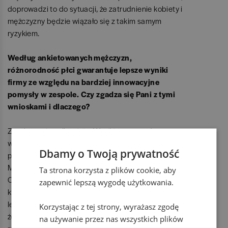
doprowadzi to do sytuacji, że zatrudnienie kobiety i
mężczyzny będzie wiązało się z takim samym
ryzykiem.
Według ankietowanych mężczyzn,
różnorodność płci gwarantuje lepsze wyniki
firmy ze względu na bardziej innowacyjne
pomysły w zespole. Czy zgadza się Pani z tymi
wnioskami i dlaczego?
Zgadzam się całkowicie. Wyniki te są zgodne z
wynikami ankiety Women Matters
Dbamy o Twoją prywatność
przeprowadzonym przez Mc Kinsey oraz z pracą
Michela Ferrari, o których wspominałam wcześniej.
Ta strona korzysta z plików cookie, aby
Obydwa badania wykazały, że firmy, w zarządach
zapewnić lepszą wygodę użytkowania.
których zasiada więcej niż trzy kobiety, prosperują
lepiej i są bardziej innowacyjne. Prawdą jest także,
Korzystając z tej strony, wyrażasz zgodę
że firmy te chętniej wdrażają strategię
na używanie przez nas wszystkich plików