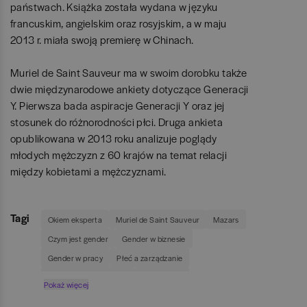
państwach. Książka została wydana w języku
francuskim, angielskim oraz rosyjskim, a w maju
2013 r. miała swoją premierę w Chinach.
Muriel de Saint Sauveur ma w swoim dorobku także
dwie międzynarodowe ankiety dotyczące Generacji
Y. Pierwsza bada aspiracje Generacji Y oraz jej
stosunek do różnorodności płci. Druga ankieta
opublikowana w 2013 roku analizuje poglądy
młodych mężczyzn z 60 krajów na temat relacji
między kobietami a mężczyznami.
Tagi
Okiem eksperta
Muriel de Saint Sauveur
Mazars
Czym jest gender
Gender w biznesie
Gender w pracy
Płeć a zarządzanie
Styl zarządzania kobiet
Pokolenie Y
Pokaż więcej
Pokolenie Y a płeć
Znaczenie płci w pracy