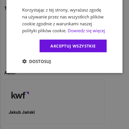
Tagi
Pod patronatem KarierawFinansach.pl
Korzystając z tej strony, wyrażasz zgodę
na używanie przez nas wszystkich plików
Career EXPO
Career EXPO w Poznaniu
cookie zgodnie z warunkami naszej
Career EXPO jesień 2014
Targi pracy jesień 2014
polityki plików cookie.
Dowiedz się więcej
Jak znaleźć pracę podczas studiów
Pokaż więcej
Student szuka pracy
Rozmowa z pracodawcą
AKCEPTUJ WSZYSTKIE
DOSTOSUJ
UDOSTĘPNIJ
Autor
Jakub Jański