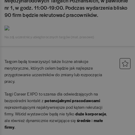
Międzynarodowych Targach Poznańskich, w pawilonie
nr 1, w godz. 11:00-19:00. Podczas wydarzenia blisko
90 firm będzie rekrutować pracowników.
Na zdj. uczestnicy ubiegłorocznych targów (mat. prasowe)
Targom będą towarzyszyć także liczne atrakcje
merytoryczne, których celem będzie jak najlepsze
przygotowanie uczestników do zmiany lub rozpoczęcia
pracy.
Targi Career EXPO to szansa dla odwiedzających na
bezpośredni kontakt z
potencjalnymi pracodawcami
reprezentującymi najaktywniejsze pod kątem rekrutacji
firmy. Wśród wystawców będą nie tylko
duże korporacje
,
ale również dynamicznie rozwijające się
średnie
i
małe
firmy
.