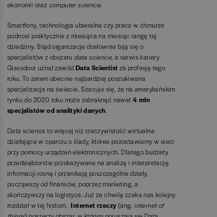
ekonomii oraz
computer science
.
Smartfony, technologia ubieralna czy praca w chmurze
podnosi praktycznie z miesiąca na miesiąc rangę tej
dziedziny. Stąd organizacje dosłownie biją się o
specjalistów z obszaru
data science
, a serwis kariery
Glassdoor uznał zawód
Data Scientist
za profesję tego
roku. To zatem obecnie najbardziej poszukiwana
specjalizacja na świecie.
Szacuje się, że na amerykańskim
rynku do 2020 roku może zabraknąć nawet
4 mln
specjalistów od analityki danych
.
Data science to więcej niż rzeczywistość wirtualna
działająca w oparciu o ślady, któree pozostawiamy w sieci
przy pomocy urządzeń elektronicznych. Dlatego budżety
przedsiębiorstw przekazywane na analizę i interpretację
informacji rosną i przenikają poszczególne działy,
począwszy od finansów, poprzez marketing, a
skończywszy na logistyce. Już za chwilę czeka nas kolejny
rozdział w tej historii.
Internet rzeczy
(ang.
internet of
things
) poszerzy obszar, w którym poruszają się Data