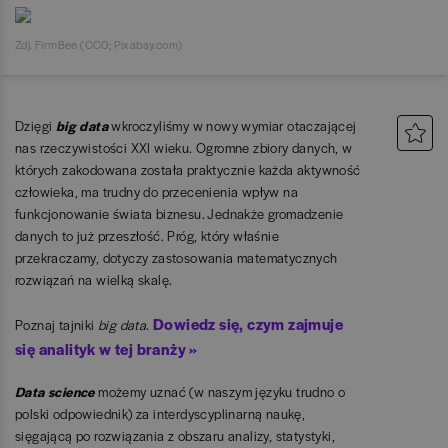
Zdj. FirmBee (CC0; Pixabay.com)
Dzięgi
big data
wkroczyliśmy w nowy wymiar otaczającej
nas rzeczywistości XXI wieku. Ogromne zbiory danych, w
których zakodowana została praktycznie każda aktywność
człowieka, ma trudny do przecenienia wpływ na
funkcjonowanie świata biznesu. Jednakże gromadzenie
danych to już przeszłość. Próg, który właśnie
przekraczamy, dotyczy zastosowania matematycznych
rozwiązań na wielką skalę.
Dowiedz się, czym zajmuje
Poznaj tajniki
big data
.
się analityk w tej branży »
Data science
możemy uznać (w naszym języku trudno o
polski odpowiednik) za interdyscyplinarną naukę,
sięgającą po rozwiązania z obszaru analizy, statystyki,