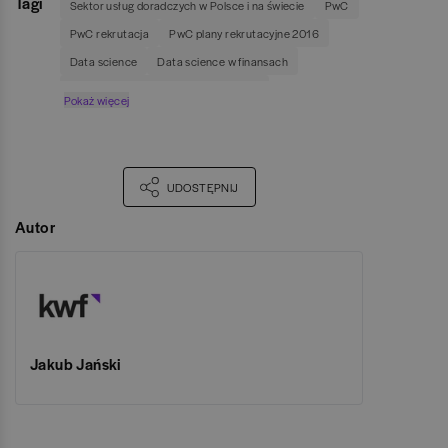
Tagi
Sektor usług doradczych w Polsce i na świecie
PwC
PwC rekrutacja
PwC plany rekrutacyjne 2016
Data science
Data science w finansach
Na czym polega praca Data Scientist
Pokaż więcej
Data Scientist kim jest
Data science w konsultingu
Business intelligence
Zastosowanie big data w finansach
Too big to fail
UDOSTĘPNIJ
Autor
Jakub Jański