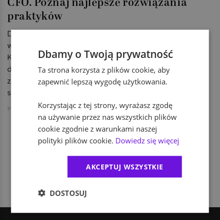
CFO. Poznaj najlepsze rozwiązania
praktyków
Doświadczenie to klucz do przetrwania i odniesienia sukcesu
w dzisiejszym świecie finansów. Rozmawiamy z Germonem
Dbamy o Twoją prywatność
Knoopem oraz Jaroslawem Malikiem – dwoma
doświadczonymi CFO – o tym, co miało wpływ na ich sukces
Ta strona korzysta z plików cookie, aby
zawodowy oraz czego potrzebuje biznes, by osiągnąć te
zapewnić lepszą wygodę użytkowania.
same cele co oni w ciągu kilku najbliższych lat.
Korzystając z tej strony, wyrażasz zgodę
Petra Cerovska
na używanie przez nas wszystkich plików
cookie zgodnie z warunkami naszej
polityki plików cookie.
Dowiedz się więcej
1
AKCEPTUJ WSZYSTKIE
DOSTOSUJ