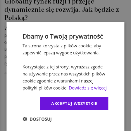
Globalny rynek fuzji i przejęć
dynamicznie się rozwija. Jak będzie z
Polską?
W ubiegłym roku zawarto ponad 3,2 tys. transakcji fuzji i
Dbamy o Twoją prywatność
przejęć o wartości 3,12 bln dolarów, co oznacza wzrosty
odpowiednio o 45 proc. i 70 proc. To najlepszy rok od ośmiu
Ta strona korzysta z plików cookie, aby
lat, a transakcjom sprzyjało środowisko niskich stóp
zapewnić lepszą wygodę użytkowania.
procentowych, dostępność do finansowania i stabilność na
rynkach finansowych.
Korzystając z tej strony, wyrażasz zgodę
Jakub Jański
na używanie przez nas wszystkich plików
cookie zgodnie z warunkami naszej
polityki plików cookie.
Dowiedz się więcej
1
AKCEPTUJ WSZYSTKIE
DOSTOSUJ