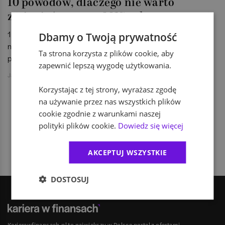
10 powodów, dlaczego nie warto
zmieniać pracy w 2015 roku
1 stycznia oznacza dla wielu z nas jedno - rozpoczyna się
Dbamy o Twoją prywatność
nowy rok, a zatem nadchodzi czas na noworoczne
Ta strona korzysta z plików cookie, aby
postanowienia.
zapewnić lepszą wygodę użytkowania.
Jakub Jański
Korzystając z tej strony, wyrażasz zgodę
na używanie przez nas wszystkich plików
cookie zgodnie z warunkami naszej
1
polityki plików cookie.
Dowiedz się więcej
AKCEPTUJ WSZYSTKIE
DOSTOSUJ
Karierawfinansach.pl to największy w Polsce portal z ofertami