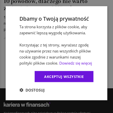
10 powodów, dlaczego nie warto
zmieniać pracy w 2015 roku
1 stycznia oznacza dla wielu z nas jedno - rozpoczyna się
Dbamy o Twoją prywatność
nowy rok, a zatem nadchodzi czas na noworoczne
Ta strona korzysta z plików cookie, aby
postanowienia.
zapewnić lepszą wygodę użytkowania.
Jakub Jański
Korzystając z tej strony, wyrażasz zgodę
na używanie przez nas wszystkich plików
cookie zgodnie z warunkami naszej
1
polityki plików cookie.
Dowiedz się więcej
AKCEPTUJ WSZYSTKIE
DOSTOSUJ
Karierawfinansach.pl to największy w Polsce portal z ofertami