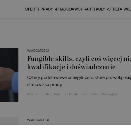
OFERTY PRACY
PRACODAWCY
ARTYKUŁY
STREFA WI
WIADOMOŚCI
Fungible skills, czyli coś więcej n
kwalifikacje i doświadczenie
Cztery podstawowe umiejętności, które pozwolą os
stanowisku pracy.
Marc Chandler, Dominik Fliśnik, Ewelina Froń-Wysogląd
WIADOMOŚCI
Jak zainteresować utalentowanyc