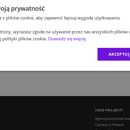
Jeden z najbardziej uznanych uniwersytetów w Krak
oją prywatność
był organizatorem XXI Międzynarodowej Konferencji
ta z plików cookie, aby zapewnić lepszą wygodę użytkowania.
restrukturyzacji wobec współczesnych przemian gos
była firma Brown Brothers Harriman.
 strony, wyrażasz zgodę na używanie przez nas wszystkich plików 
BBH
 polityki plików cookie.
Dowiedz się więcej
AKCEPTUJ
1
INNE PROJEKTY
Agencja employer br
Careers in Poland