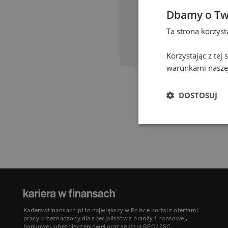
Dbamy o Tw
Ta strona korzys
Korzystając z tej
warunkami naszej
DOSTOSUJ
Karierawfinansach.pl to największy w Polsce portal z ofertami
pracy przeznaczony dla specjalistów z branży finansowej,
bankowej, ubezpieczeniowej oraz sektora BPO/SSC.