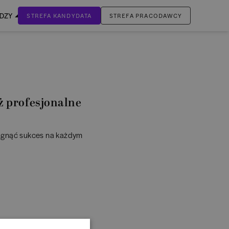
EDZY
STREFA KANDYDATA
STREFA PRACODAWCY
ZALOGUJ SIĘ
Nie masz jeszcze konta?
ZAREJESTRUJ SIĘ
iż profesjonalne
iągnąć sukces na każdym
h?