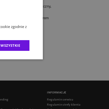
owie, Uniwersytet Ekonomiczny,
 Naukowej "Procesy
podarczych", której partnerem
cookie zgodnie z
 WSZYSTKIE
INFORMACJE
anding
Regulamin serwisu
Regulamin strefy klienta