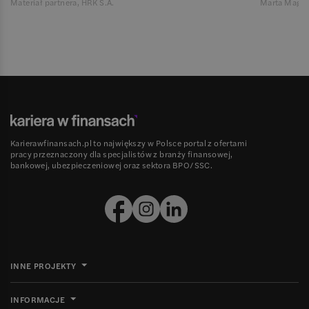
Materiał partnera, HRK S.A.
Marta Magie
Karierawfinansach.pl to największy w Polsce portal z ofertami
pracy przeznaczony dla specjalistów z branży finansowej,
bankowej, ubezpieczeniowej oraz sektora BPO/SSC.
INNE PROJEKTY
INFORMACJE