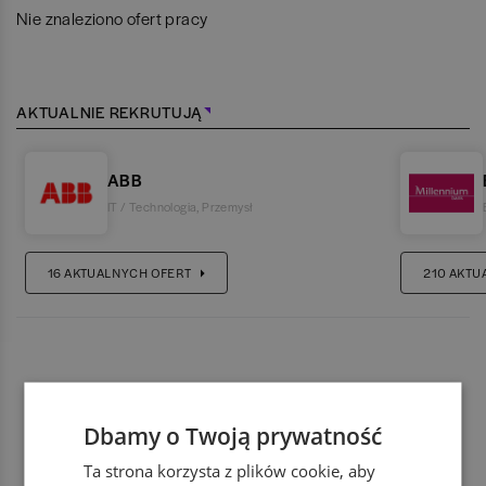
Nie znaleziono ofert pracy
AKTUALNIE REKRUTUJĄ
ABB
IT / Technologia
,
Przemysł
16
AKTUALNYCH OFERT
210
AKTU
Dbamy o Twoją prywatność
Ta strona korzysta z plików cookie, aby