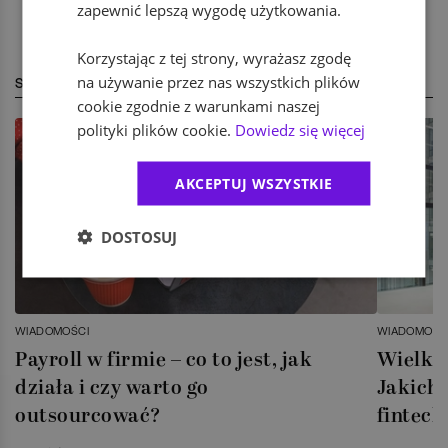
zapewnić lepszą wygodę użytkowania.
Korzystając z tej strony, wyrażasz zgodę
na używanie przez nas wszystkich plików
STREFA EKSPERTA
cookie zgodnie z warunkami naszej
polityki plików cookie.
Dowiedz się więcej
AKCEPTUJ WSZYSTKIE
DOSTOSUJ
WIADOMOŚCI
WIADOMOŚC
Payroll w firmie – co to jest, jak
Wielka 
działa i czy warto go
Jakich 
outsourcować?
fintech