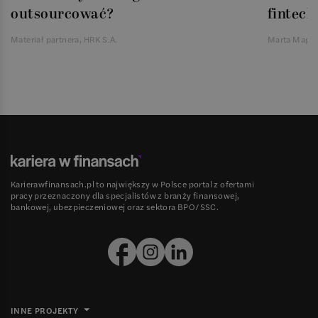
outsourcować?
fintech
Materiał partnera, HRK S.A.
Marta Magie
Karierawfinansach.pl to największy w Polsce portal z ofertami
pracy przeznaczony dla specjalistów z branży finansowej,
bankowej, ubezpieczeniowej oraz sektora BPO/SSC.
INNE PROJEKTY