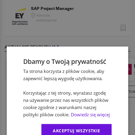
SAP Project Manager
Rzeszów,
podkarpackie
AKTUALNIE REKRUTUJĄ
Dbamy o Twoją prywatność
ABB
Ta strona korzysta z plików cookie, aby
IT / Technologia
,
Przemysł
zapewnić lepszą wygodę użytkowania.
15
AKTUALNYCH OFERT
211
AKTUA
Korzystając z tej strony, wyrażasz zgodę
na używanie przez nas wszystkich plików
cookie zgodnie z warunkami naszej
polityki plików cookie.
Dowiedz się więcej
AKCEPTUJ WSZYSTKIE