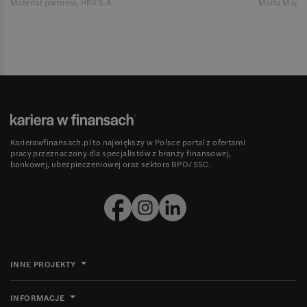
Materiał partnera, HRK S.A.
Marta Magie
Karierawfinansach.pl to największy w Polsce portal z ofertami
pracy przeznaczony dla specjalistów z branży finansowej,
bankowej, ubezpieczeniowej oraz sektora BPO/SSC.
INNE PROJEKTY
INFORMACJE