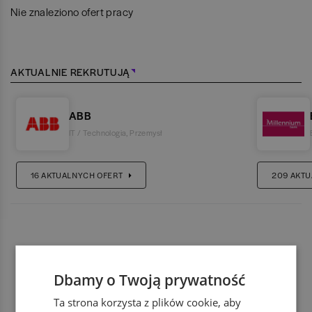
Nie znaleziono ofert pracy
AKTUALNIE REKRUTUJĄ
ABB
IT / Technologia
,
Przemysł
16
AKTUALNYCH OFERT
209
AKTU
Dbamy o Twoją prywatność
Ta strona korzysta z plików cookie, aby