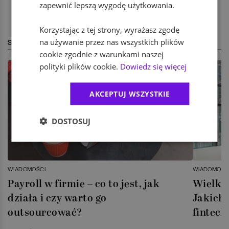
zapewnić lepszą wygodę użytkowania.
Korzystając z tej strony, wyrażasz zgodę
na używanie przez nas wszystkich plików
STREFA EKSPERTA
cookie zgodnie z warunkami naszej
polityki plików cookie.
Dowiedz się więcej
AKCEPTUJ WSZYSTKIE
DOSTOSUJ
WIADOMOŚCI
WIADOMOŚC
Payroll w firmie – co to jest, jak
Wielka 
działa i czy warto go
Jakich 
outsourcować?
fintech