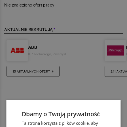
Nie znaleziono ofert pracy
AKTUALNIE REKRUTUJĄ
ABB
IT / Technologia
,
Przemysł
15
AKTUALNYCH OFERT
211
AKTUA
Dbamy o Twoją prywatność
Ta strona korzysta z plików cookie, aby