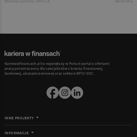
Materiał partnera, HRK S.A.
Marta Magie
Karierawfinansach.pl to największy w Polsce portal z ofertami
pracy przeznaczony dla specjalistów z branży finansowej,
bankowej, ubezpieczeniowej oraz sektora BPO/SSC.
INNE PROJEKTY
INFORMACJE