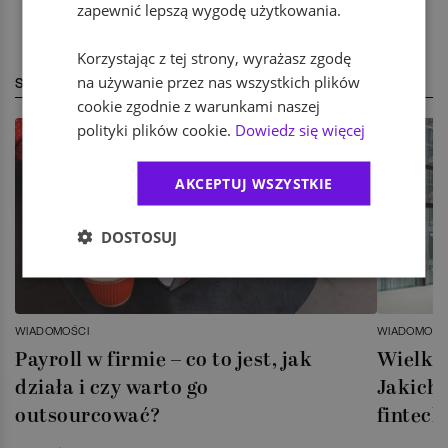
zapewnić lepszą wygodę użytkowania.
Korzystając z tej strony, wyrażasz zgodę
na używanie przez nas wszystkich plików
STREFA EKSPERTA
cookie zgodnie z warunkami naszej
polityki plików cookie.
Dowiedz się więcej
AKCEPTUJ WSZYSTKIE
DOSTOSUJ
WIADOMOŚCI
WIADOMOŚC
Payroll w firmie – co to jest, jak
Wielka 
działa i czy warto go
Jakich 
outsourcować?
fintech