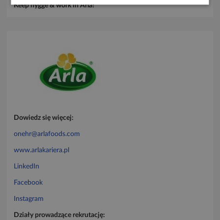
Keep hygge & work in Arla!
Dowiedz się więcej:
onehr@arlafoods.com
www.arlakariera.pl
LinkedIn
Facebook
Instagram
Działy prowadzące rekrutację: