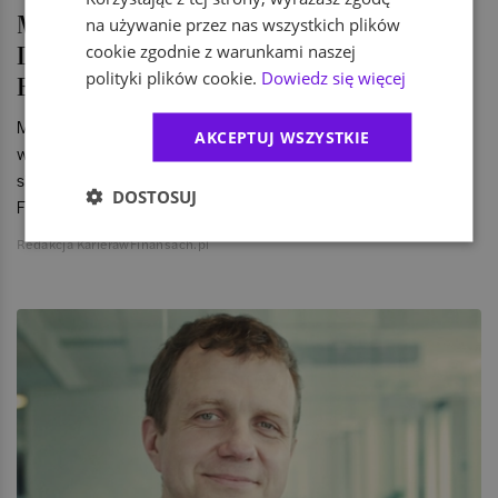
Michał Hojowski dyrektorem
na używanie przez nas wszystkich plików
Departamentu Rynków Finansowych w
cookie zgodnie z warunkami naszej
polityki plików cookie.
Dowiedz się więcej
Banku Pekao
Michał Hojowski, manager z bogatym doświadczeniem
AKCEPTUJ WSZYSTKIE
wyniesionym z pracy w instytucjach finansowych, od 20
sierpnia 2018 roku, pokieruje Departamentem Rynków
DOSTOSUJ
Finansowych w Banku Pekao.
Redakcja KarierawFinansach.pl