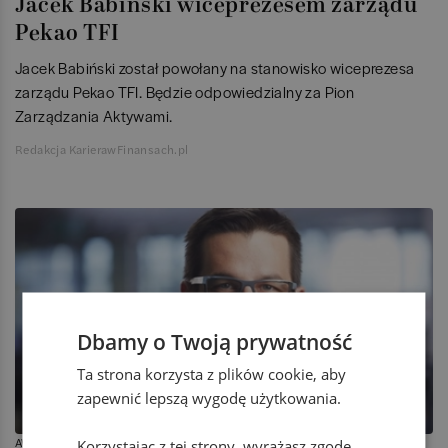
Jacek Babiński wiceprezesem zarządu
Pekao TFI
Jacek Babiński został powołany na stanowisko wiceprezesa
zarządu Pekao TFI. Będzie odpowiedzialny za Pion
Zarządzania Aktywami.
Redakcja KarierawFinansach.pl
Dbamy o Twoją prywatność
Ta strona korzysta z plików cookie, aby
zapewnić lepszą wygodę użytkowania.
AWANSE
Korzystając z tej strony, wyrażasz zgodę