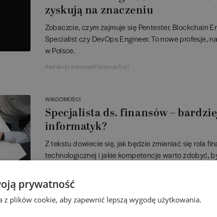
zyskują na znaczeniu
Zobaczcie, czym zajmuje się Pentester, Blockchain E
Specialist czy DevOps Engineer. To nowe profesje, n
w Polsce.
Redakcja KarierawFinansach.pl
WIADOMOŚCI
Specjalista ds. finansów – bardzie
informatyk?
Z tekstu dowiecie się, jak będzie zmieniać się rola fi
technologicznej i jakie kompetencje warto zdobyć, 
tempem nadchodzących zmian.
oją prywatność
Redakcja KarierawFinansach.pl
ta z plików cookie, aby zapewnić lepszą wygodę użytkowania.
WIADOMOŚCI