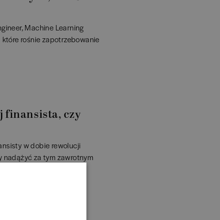
ngineer, Machine Learning
a które rośnie zapotrzebowanie
j finansista, czy
nansisty w dobie rewolucji
by nadążyć za tym zawrotnym