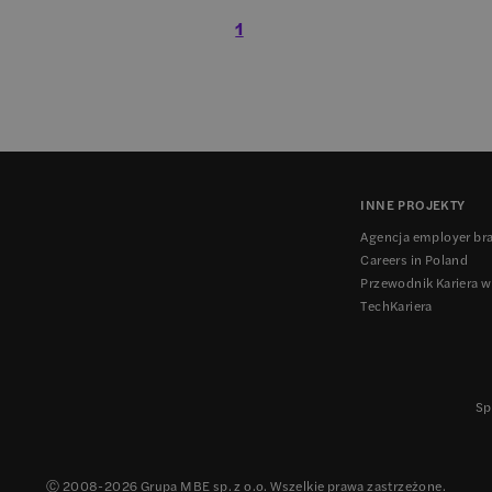
1
INNE PROJEKTY
Agencja employer br
Careers in Poland
Przewodnik Kariera w
TechKariera
Sp
Ⓒ 2008-
2026
Grupa MBE sp. z o.o. Wszelkie prawa zastrzeżone.