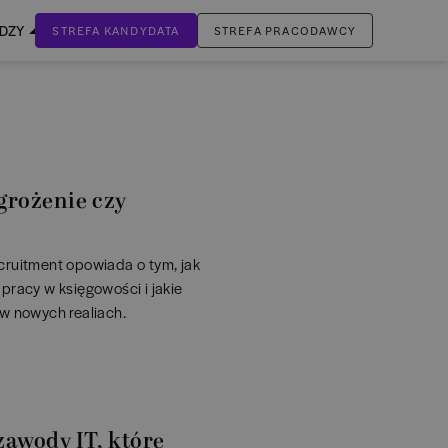
EDZY
STREFA KANDYDATA
STREFA PRACODAWCY
ZALOGUJ SIĘ
Nie masz jeszcze konta?
ZAREJESTRUJ SIĘ
grożenie czy
cruitment opowiada o tym, jak
pracy w księgowości i jakie
 w nowych realiach.
zawody IT, które