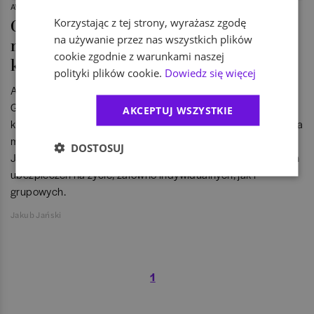
AWANSE
Korzystając z tej strony, wyrażasz zgodę
Od czerwca nowy dyrektor ds.
na używanie przez nas wszystkich plików
majątkowych ubezpieczeń
cookie zgodnie z warunkami naszej
korporacyjnych w Grupie AXA
polityki plików cookie.
Dowiedz się więcej
Agnieszka Żołędziowska-Kulig, dotychczasowa Dyrektor
Generalna AIG, dołączy 1 czerwca 2016 do najwyższego
AKCEPTUJ WSZYSTKIE
kierownictwa Grupy AXA w Polsce i będzie odpowiedzialna za
majątkowe ubezpieczenia korporacyjne. Zastąpi w tej roli
DOSTOSUJ
Janusza Arczewskiego, który obejmuje zarządzanie biznesem
ubezpieczeń na życie, zarówno indywidualnych, jak i
grupowych.
Jakub Jański
1