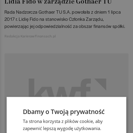
Lidia Fido w zarządzie Gothaer TU
Rada Nadzorcza Gothaer TU S.A. powołała z dniem 1 lipca
2017 r. Lidię Fido na stanowisko Członka Zarządu,
powierzając jej odpowiedzialność za obszar finansów spółki.
Redakcja KarierawFinansach.pl
Dbamy o Twoją prywatność
Ta strona korzysta z plików cookie, aby
zapewnić lepszą wygodę użytkowania.