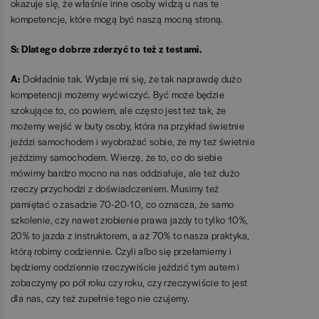
okazuje się, że właśnie inne osoby widzą u nas te
kompetencje, które mogą być naszą mocną stroną.
S: Dlatego dobrze zderzyć to też z testami.
A:
Dokładnie tak. Wydaje mi się, że tak naprawdę dużo
kompetencji możemy wyćwiczyć. Być może będzie
szokujące to, co powiem, ale często jest też tak, że
możemy wejść w buty osoby, która na przykład świetnie
jeździ samochodem i wyobrażać sobie, że my też świetnie
jeździmy samochodem. Wierzę, że to, co do siebie
mówimy bardzo mocno na nas oddziałuje, ale też dużo
rzeczy przychodzi z doświadczeniem. Musimy też
pamiętać o zasadzie 70-20-10, co oznacza, że samo
szkolenie, czy nawet zrobienie prawa jazdy to tylko 10%,
20% to jazda z instruktorem, a aż 70% to nasza praktyka,
którą robimy codziennie. Czyli albo się przełamiemy i
będziemy codziennie rzeczywiście jeździć tym autem i
zobaczymy po pół roku czy roku, czy rzeczywiście to jest
dla nas, czy też zupełnie tego nie czujemy.