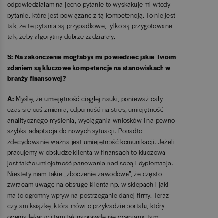
odpowiedziałam na jedno pytanie to wyskakuje mi wtedy
pytanie, które jest powiązane z tą kompetencją. To nie jest
tak, że te pytania są przypadkowe, tylko są przygotowane
tak, żeby algorytmy dobrze zadziałały.
S: Na zakończenie mogłabyś mi powiedzieć jakie Twoim
zdaniem są kluczowe kompetencje na stanowiskach w
branży finansowej?
A:
Myślę, że umiejętność ciągłej nauki, ponieważ cały
czas się coś zmienia, odporność na stres, umiejętność
analitycznego myślenia, wyciągania wniosków i na pewno
szybka adaptacja do nowych sytuacji. Ponadto
zdecydowanie ważna jest umiejętność komunikacji. Jeżeli
pracujemy w obsłudze klienta w finansach to kluczowa
jest także umiejętność panowania nad sobą i dyplomacja.
Niestety mam takie „zboczenie zawodowe”, że często
zwracam uwagę na obsługę klienta np. w sklepach i jaki
ma to ogromny wpływ na postrzeganie danej firmy. Teraz
czytam książkę, która mówi o przykładzie portalu, który
ocenia lekarzy i tam tak naprawdę nie oceniamy tam