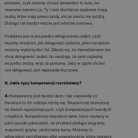
postawa, czyli musimy chcieć prowadzić to auto, bo
zapewne zarówno ja, Ty i nasi słuchacze zapewne znają
osoby, które mają prawo jazdy, ale po prostu nie jeżdżą.
Dlatego tak bardzo ważna jest właśnie postawa.
Podobnie jest w przypadku delegowania zadań, czyli
musimy wiedzieć, jak delegować zadania, jakie narzędzia
możemy wykorzystać itd. Zdarza się, że menedżerowie nie
chcą delegować zadań, bo uważają, że sami najlepiej
wszystko zrobią. więc ta postawa, żeby w ogóle chcieć
coś delegować jest naprawdę kluczowa.
S: Jakie typy kompetencji rozróżniamy?
A:
Kompetencji jest bardzo dużo i tak naprawdę co
literatura to ich rodzaje różnią się. Skupiam się zazwyczaj
na dwóch najważniejszych, czyli kompetencjach twardych
i miękkich. Kompetencje twarde to takie, które możemy w
jakiś sposób udowodnić, na przykład obsługa programu,
znajomość języka, ukończenie kursu. Możemy to
udowodnić certyfikatem albo umiejętnością, którą możemy