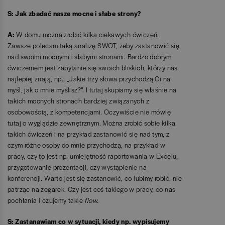
S: Jak zbadać nasze mocne i słabe strony?
A:
W domu można zrobić kilka ciekawych ćwiczeń.
Zawsze polecam taką analizę SWOT, żeby zastanowić się
nad swoimi mocnymi i słabymi stronami. Bardzo dobrym
ćwiczeniem jest zapytanie się swoich bliskich, którzy nas
najlepiej znają, np.: „Jakie trzy słowa przychodzą Ci na
myśl, jak o mnie myślisz?”. I tutaj skupiamy się właśnie na
takich mocnych stronach bardziej związanych z
osobowością, z kompetencjami. Oczywiście nie mówię
tutaj o wyglądzie zewnętrznym. Można zrobić sobie kilka
takich ćwiczeń i na przykład zastanowić się nad tym, z
czym różne osoby do mnie przychodzą, na przykład w
pracy, czy to jest np. umiejętność raportowania w Excelu,
przygotowanie prezentacji, czy wystąpienie na
konferencji. Warto jest się zastanowić, co lubimy robić, nie
patrząc na zegarek. Czy jest coś takiego w pracy, co nas
pochłania i czujemy takie
flow.
S: Zastanawiam co w sytuacji, kiedy np. wypisujemy