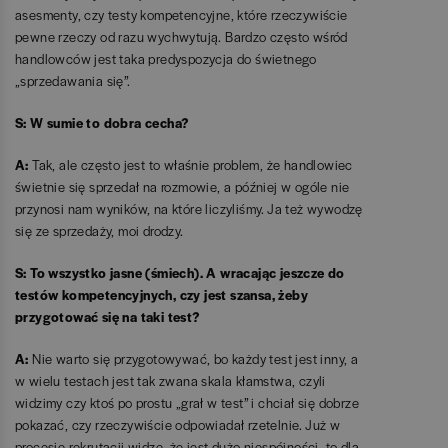
asesmenty, czy testy kompetencyjne, które rzeczywiście
pewne rzeczy od razu wychwytują. Bardzo często wśród
handlowców jest taka predyspozycja do świetnego
„sprzedawania się”.
S: W sumie to dobra cecha?
A:
Tak, ale często jest to właśnie problem, że handlowiec
świetnie się sprzedał na rozmowie, a później w ogóle nie
przynosi nam wyników, na które liczyliśmy. Ja też wywodzę
się ze sprzedaży, moi drodzy.
S: To wszystko jasne (śmiech). A wracając jeszcze do
testów kompetencyjnych, czy jest szansa, żeby
przygotować się na taki test?
A:
Nie warto się przygotowywać, bo każdy test jest inny, a
w wielu testach jest tak zwana skala kłamstwa, czyli
widzimy czy ktoś po prostu „grał w test” i chciał się dobrze
pokazać, czy rzeczywiście odpowiadał rzetelnie. Już w
procesie rekrutacji widzę, że jest dużo niespójności, to dla