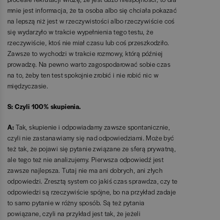
mnie jest informacja, że ta osoba albo się chciała pokazać
na lepszą niż jest w rzeczywistości albo rzeczywiście coś
się wydarzyło w trakcie wypełnienia tego testu, że
rzeczywiście, ktoś nie miał czasu lub coś przeszkodziło.
Zawsze to wychodzi w trakcie rozmowy, którą później
prowadzę. Na pewno warto zagospodarować sobie czas
na to, żeby ten test spokojnie zrobić i nie robić nic w
międzyczasie.
S: Czyli 100% skupienia.
A:
Tak, skupienie i odpowiadamy zawsze spontanicznie,
czyli nie zastanawiamy się nad odpowiedziami. Może być
też tak, że pojawi się pytanie związane ze sferą prywatną,
ale tego też nie analizujemy. Pierwsza odpowiedź jest
zawsze najlepsza. Tutaj nie ma ani dobrych, ani złych
odpowiedzi. Zresztą system co jakiś czas sprawdza, czy te
odpowiedzi są rzeczywiście spójne, bo na przykład zadaje
to samo pytanie w różny sposób. Są też pytania
powiązane, czyli na przykład jest tak, że jeżeli