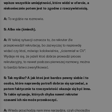
wpisze wszystkie umiejętności, które widzi w ofercie, a
niekoniecznie potem jest to zgodne z rzeczywistością.
A:
To wyjdzie na rozmowie.
S: Albo nie (śmiech).
A:
W takiej sytuacji oznacza to, że rekruter źle
przeprowadził rekrutację, bo zazwyczaj to naprawdę
widać czy ktoś, mówiąc kolokwialnie, „ściemniał w CV”.
Wydaje mi się, że jeżeli ktoś dobrze prowadzi proces
rekrutacyjny, to nawet podczas pierwszej rozmowy, można
to bardzo łatwo zweryfikować.
S: Tak myślisz? A jak ktoś jest bardzo pewny siebie i to
osoba, które naprawdę potrafi dobrze się sprzedać, a
potem faktycznie ta rzeczywistość okazuje się być inna.
To takie sytuacje, których chyba nawet rekruter
czasami ich nie może przeskoczyć.
A:
Wtedy przychodzą nam inne narzędzia, czyli chociażby