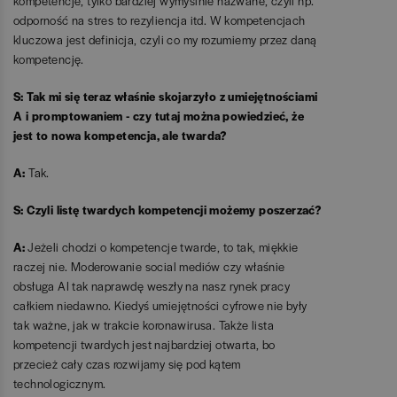
kompetencje, tylko bardziej wymyślnie nazwane, czyli np.
odporność na stres to rezyliencja itd. W kompetencjach
kluczowa jest definicja, czyli co my rozumiemy przez daną
kompetencję.
S: Tak mi się teraz właśnie skojarzyło z umiejętnościami
A i promptowaniem - czy tutaj można powiedzieć, że
jest to nowa kompetencja, ale twarda?
A:
Tak.
S: Czyli listę twardych kompetencji możemy poszerzać?
A:
Jeżeli chodzi o kompetencje twarde, to tak, miękkie
raczej nie. Moderowanie social mediów czy właśnie
obsługa AI tak naprawdę weszły na nasz rynek pracy
całkiem niedawno. Kiedyś umiejętności cyfrowe nie były
tak ważne, jak w trakcie koronawirusa. Także lista
kompetencji twardych jest najbardziej otwarta, bo
przecież cały czas rozwijamy się pod kątem
technologicznym.