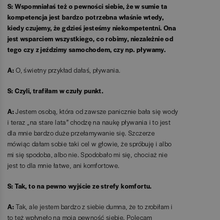
S: Wspomniałaś też o pewności siebie, że w sumie ta
kompetencja jest bardzo potrzebna właśnie wtedy,
kiedy czujemy, że gdzieś jesteśmy niekompetentni. Ona
jest wsparciem wszystkiego, co robimy, niezależnie od
tego czy z jeździmy samochodem, czy np. pływamy.
A:
O, świetny przykład dałaś, pływania.
S: Czyli, trafiłam w czuły punkt.
A:
Jestem osobą, która od zawsze panicznie bała się wody
i teraz „na stare lata” chodzę na naukę pływania i to jest
dla mnie bardzo duże przełamywanie się. Szczerze
mówiąc dałam sobie taki cel w głowie, że spróbuję i albo
mi się spodoba, albo nie. Spodobało mi się, chociaż nie
jest to dla mnie łatwe, ani komfortowe.
S: Tak, to na pewno wyjście ze strefy komfortu.
A:
Tak, ale jestem bardzo z siebie dumna, że to zrobiłam i
to też wpłynęło na moją pewność siebie. Polecam