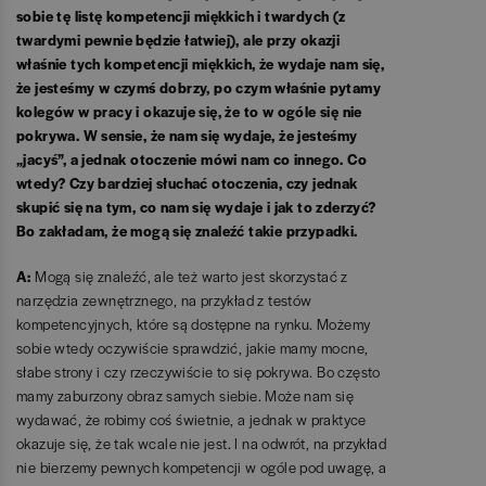
sobie tę listę kompetencji miękkich i twardych (z
twardymi pewnie będzie łatwiej), ale przy okazji
właśnie tych kompetencji miękkich, że wydaje nam się,
że jesteśmy w czymś dobrzy, po czym właśnie pytamy
kolegów w pracy i okazuje się, że to w ogóle się nie
pokrywa. W sensie, że nam się wydaje, że jesteśmy
„jacyś”, a jednak otoczenie mówi nam co innego. Co
wtedy? Czy bardziej słuchać otoczenia, czy jednak
skupić się na tym, co nam się wydaje i jak to zderzyć?
Bo zakładam, że mogą się znaleźć takie przypadki.
A:
Mogą się znaleźć, ale też warto jest skorzystać z
narzędzia zewnętrznego, na przykład z testów
kompetencyjnych, które są dostępne na rynku. Możemy
sobie wtedy oczywiście sprawdzić, jakie mamy mocne,
słabe strony i czy rzeczywiście to się pokrywa. Bo często
mamy zaburzony obraz samych siebie. Może nam się
wydawać, że robimy coś świetnie, a jednak w praktyce
okazuje się, że tak wcale nie jest. I na odwrót, na przykład
nie bierzemy pewnych kompetencji w ogóle pod uwagę, a