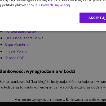
 polityki plików cookie.
Dowiedz się więcej
W Łodzi działalność z sektora BPO/SSC prowadzą takie firmy jak:
AKCEPTUJ
EY Poland (dawniej Ernst & Young)
Commerzbank AG Oddział w Polsce
Nordea Bank AB SA
IDES Consultants Polska
Sapa Aluminium
Infosys Poland
Takeda SCE
Bankowość: wynagrodzenia w Łodzi
Sektor bankowości (banking) to instytucje, które funkcjonują w
(w Polsce są to banki komercyjne, banki spółdzielcze oraz oddziały 
Miesięczne wynagrodzenia brutto w Bankowości dla osób znającyc