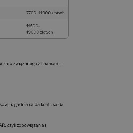
7700–11000 złotych
11500–
19000 złotych
bszaru związanego z finansami i
ów, uzgadnia salda kont i salda
AR, czyli zobowiązania i