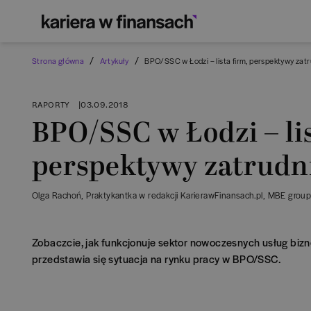
/
/
Strona główna
Artykuły
BPO/SSC w Łodzi – lista firm, perspektywy zat
RAPORTY
|
03.09.2018
BPO/SSC w Łodzi – lis
perspektywy zatrudn
Olga Rachoń
, Praktykantka w redakcji KarierawFinansach.pl
, MBE grou
Zobaczcie, jak funkcjonuje sektor nowoczesnych usług bizn
przedstawia się sytuacja na rynku pracy w BPO/SSC.