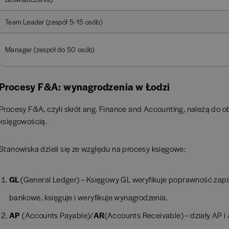
Team Leader (zespół 5-15 osób)
Manager (zespół do 50 osób)
Procesy F&A: wynagrodzenia w Łodzi
Procesy F&A, czyli skrót ang. Finance and Accounting, należą do o
księgowością.
Stanowiska dzieli się ze względu na procesy księgowe:
GL
(General Ledger) – Księgowy GL weryfikuje poprawność zapis
bankowe, księguje i weryfikuje wynagrodzenia.
AP
(Accounts Payable)/
AR
(Accounts Receivable) – działy AP i 