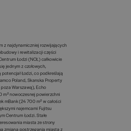
m z najdynamiczniej rozwijających
ebudowy i rewitalizacji części
 Centrum Łodzi (NCŁ) całkowicie
 się jednym z czołowych,
potencjał Łodzi, co podkreślają
lamco Poland, Skanska Property
ję poza Warszawą), Echo
000 m² nowoczesnej powierzchni
ek mBank (24 700 m² w całości
ększymi najemcami Fujitsu
ym Centrum Łodzi. Stałe
teresowania miasta ze strony
na zmiana postrzegania miasta z