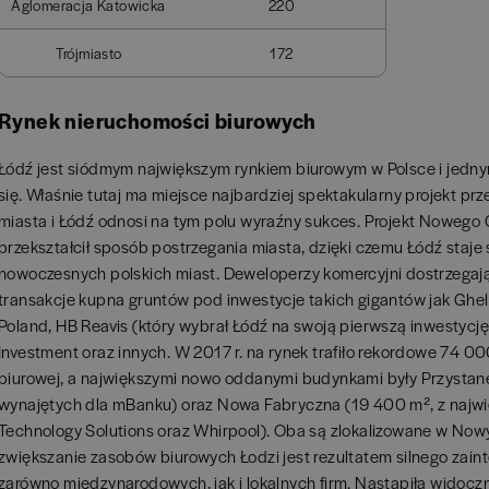
Aglomeracja Katowicka
220
Trójmiasto
172
Rynek nieruchomości biurowych
Łódź jest siódmym największym rynkiem biurowym w Polsce i jedny
się. Właśnie tutaj ma miejsce najbardziej spektakularny projekt prz
miasta i Łódź odnosi na tym polu wyraźny sukces. Projekt Nowego
przekształcił sposób postrzegania miasta, dzięki czemu Łódź staje
nowoczesnych polskich miast. Deweloperzy komercyjni dostrzegają 
transakcje kupna gruntów pod inwestycje takich gigantów jak Ghe
Poland, HB Reavis (który wybrał Łódź na swoją pierwszą inwestyc
Investment oraz innych. W 2017 r. na rynek trafiło rekordowe 74 
biurowej, a największymi nowo oddanymi budynkami były Przystan
wynajętych dla mBanku) oraz Nowa Fabryczna (19 400 m², z najwi
Technology Solutions oraz Whirpool). Oba są zlokalizowane w Now
zwiększanie zasobów biurowych Łodzi jest rezultatem silnego zain
zarówno międzynarodowych, jak i lokalnych firm. Nastąpiła widocz