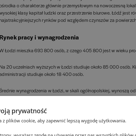
ośrodka o charakterze głównie przemysłowym na nowoczesną lokal
wysokiej klasy kapitał ludzki oraz przestrzenie biurowe. Łódź jest r
najatrakcyjniejszych rynków pod względem czynszów za powierzch
Rynek pracy i wynagrodzenia
W Łodzi mieszka 693 800 osób, z czego 405 800 jest w wieku pr
Na 20 uczelniach wyższych w Łodzi studiuje około 85 000 osób. Kie
administracji studiuje około 18 400 osób.
Średnie wynagrodzenia w Łodzi, w skali ogólnopolskiej, wynoszą o
najczęściej oferowanych benefitów pozapłacowych należą: opieka
dofinansowanie do szkoleń, kursów, organizowanie tzw. stref relaks
oją prywatność
możliwość pracy zdalnej i elastyczny czas pracy.
ta z plików cookie, aby zapewnić lepszą wygodę użytkowania.
Firmy BPO/SSC w Łodzi
 strony, wyrażasz zgodę na używanie przez nas wszystkich plików 