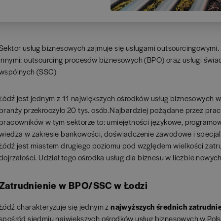
Sektor usług biznesowych zajmuje się usługami outsourcingowymi.
innymi: outsourcing procesów biznesowych (BPO) oraz usługi świad
wspólnych (SSC)
Łódź jest jednym z 11 największych ośrodków usług biznesowych w 
branży przekroczyło 20 tys. osób.Najbardziej pożądane przez pr
pracowników w tym sektorze to: umiejętności językowe, programow
wiedza w zakresie bankowości, doświadczenie zawodowe i specjal
Łódź jest miastem drugiego poziomu pod względem wielkości zatrud
dojrzałości. Udział tego ośrodka usług dla biznesu w liczbie nowy
Zatrudnienie w BPO/SSC w Łodzi
Łódź charakteryzuje się jednym z
najwyższych średnich zatrudni
spośród siedmiu największych ośrodków usług biznesowych w Polsc