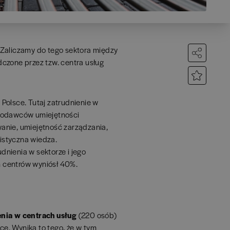
 Zaliczamy do tego sektora między
czone przez tzw. centra usług
Polsce. Tutaj zatrudnienie w
acodawców umiejętności
anie, umiejętność zarządzania,
istyczna wiedza.
nienia w sektorze i jego
ch centrów wyniósł 40%.
enia w centrach usług
(220 osób)
e. Wynika to tego, że w tym