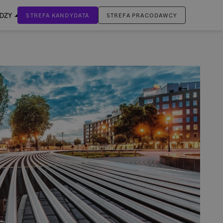
EDZY
STREFA KANDYDATA
STREFA PRACODAWCY
ZALOGUJ SIĘ
Nie masz jeszcze konta?
ZAREJESTRUJ SIĘ