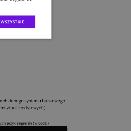
 WSZYSTKIE
 ramach danego systemu bankowego
instytucji kredytowych).
h język angielski (w Łodzi)