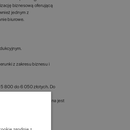
izację biznesową oferującą
ównież jednym z
nie biurowe.
odukcyjnym.
runki z zakresu biznesu i
d 5 800 do 6 050 złotych. Do
 medyczna i zdrowotna,
u w miejscu pracy. Oferowana jest
cookie zgodnie z